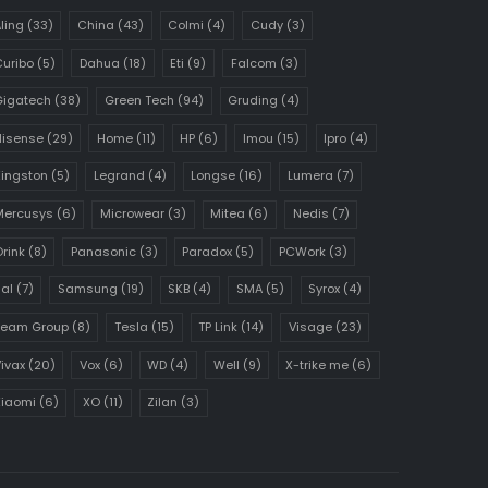
ling
(33)
China
(43)
Colmi
(4)
Cudy
(3)
uribo
(5)
Dahua
(18)
Eti
(9)
Falcom
(3)
Gigatech
(38)
Green Tech
(94)
Gruding
(4)
Hisense
(29)
Home
(11)
HP
(6)
Imou
(15)
Ipro
(4)
ingston
(5)
Legrand
(4)
Longse
(16)
Lumera
(7)
Mercusys
(6)
Microwear
(3)
Mitea
(6)
Nedis
(7)
rink
(8)
Panasonic
(3)
Paradox
(5)
PCWork
(3)
al
(7)
Samsung
(19)
SKB
(4)
SMA
(5)
Syrox
(4)
Team Group
(8)
Tesla
(15)
TP Link
(14)
Visage
(23)
ivax
(20)
Vox
(6)
WD
(4)
Well
(9)
X-trike me
(6)
Xiaomi
(6)
XO
(11)
Zilan
(3)