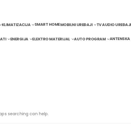
SMART HOME
KLIMATIZACIJA
MOBILNI UREĐAJI
TV AUDIO UREĐAJ
ANTENSKA
ATI
ENERGIJA
ELEKTRO MATERIJAL
AUTO PROGRAM
haps searching can help.