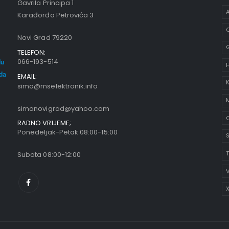
Gavrila Principa 1
A
Karađorđa Petrovića 3
C
Novi Grad 79220
TELEFON:
066-193-514
du
oda
EMAIL:
K
simo@mselektronik.info
simonovigrad@yahoo.com
O
RADNO VRIJEME;
Ponedeljak-Petak 08:00-15:00
S
Subota 08:00-12:00
V