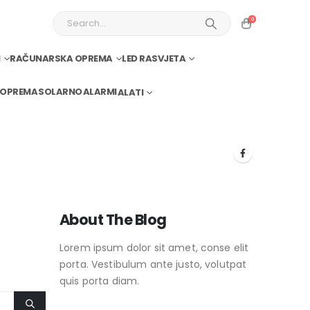
0
I
RAČUNARSKA OPREMA
LED RASVJETA
 OPREMA
SOLARNO
ALARMI
ALATI
About The Blog
Lorem ipsum dolor sit amet, conse elit
porta. Vestibulum ante justo, volutpat
quis porta diam.