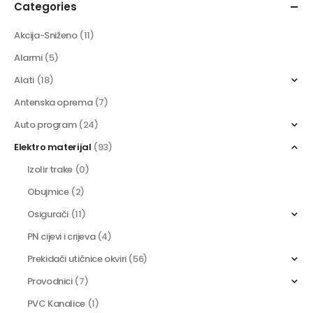
Categories
Akcija-Sniženo
(11)
Alarmi
(5)
Alati
(18)
Antenska oprema
(7)
Auto program
(24)
Elektro materijal
(93)
Izolir trake
(0)
Obujmice
(2)
Osigurači
(11)
PN cijevi i crijeva
(4)
Prekidači utičnice okviri
(56)
Provodnici
(7)
PVC Kanalice
(1)