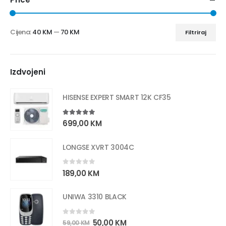
Cijena:
40 KM
—
70 KM
Filtriraj
Izdvojeni
HISENSE EXPERT SMART 12K CF35
5.00
out of 5
699,00
KM
LONGSE XVRT 3004C
0
out of 5
189,00
KM
UNIWA 3310 BLACK
0
out of 5
50,00
KM
59,00
KM