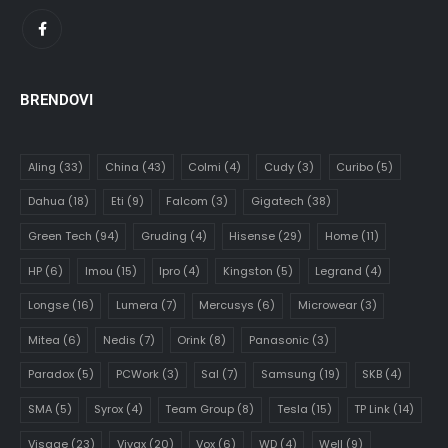
BRENDOVI
Aling
(33)
China
(43)
Colmi
(4)
Cudy
(3)
Curibo
(5)
Dahua
(18)
Eti
(9)
Falcom
(3)
Gigatech
(38)
Green Tech
(94)
Gruding
(4)
Hisense
(29)
Home
(11)
HP
(6)
Imou
(15)
Ipro
(4)
Kingston
(5)
Legrand
(4)
Longse
(16)
Lumera
(7)
Mercusys
(6)
Microwear
(3)
Mitea
(6)
Nedis
(7)
Orink
(8)
Panasonic
(3)
Paradox
(5)
PCWork
(3)
Sal
(7)
Samsung
(19)
SKB
(4)
SMA
(5)
Syrox
(4)
Team Group
(8)
Tesla
(15)
TP Link
(14)
Visage
(23)
Vivax
(20)
Vox
(6)
WD
(4)
Well
(9)