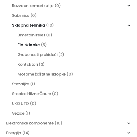
Razvodni ormari kutije
(0)
Sabirnice
(0)
Sklopna tehnika
(10)
Bimetalni releji
(0)
Fid sklopke
(5)
Grebenasti prekidači
(2)
Kontaktori
(3)
Motorne žaštitne sklopke
(0)
Stezaljke
(1)
Stopice Hilzne Čaure
(0)
UKO UTO
(0)
Vezice
(1)
Elektronske komponente
(10)
Energija
(14)