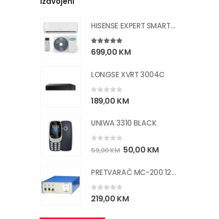
Izdvojeni
HISENSE EXPERT SMART 12K CF35
5.00
out of 5
699,00
KM
LONGSE XVRT 3004C
0
out of 5
189,00
KM
UNIWA 3310 BLACK
0
out of 5
50,00
KM
59,00
KM
PRETVARAČ MC-200 12/220V 200W
0
out of 5
219,00
KM