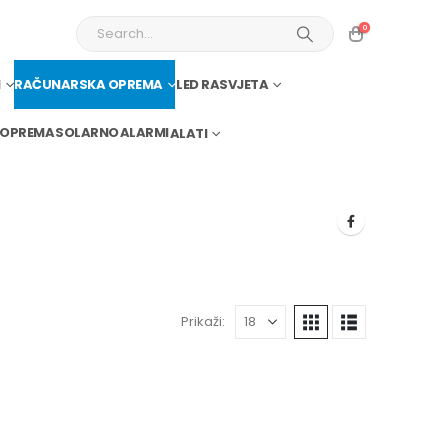
0
I
RAČUNARSKA OPREMA
LED RASVJETA
 OPREMA
SOLARNO
ALARMI
ALATI
Prikaži: