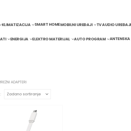
SMART HOME
KLIMATIZACIJA
MOBILNI UREĐAJI
TV AUDIO UREĐAJ
ANTENSKA
ATI
ENERGIJA
ELEKTRO MATERIJAL
AUTO PROGRAM
MREŽNI ADAPTERI
: