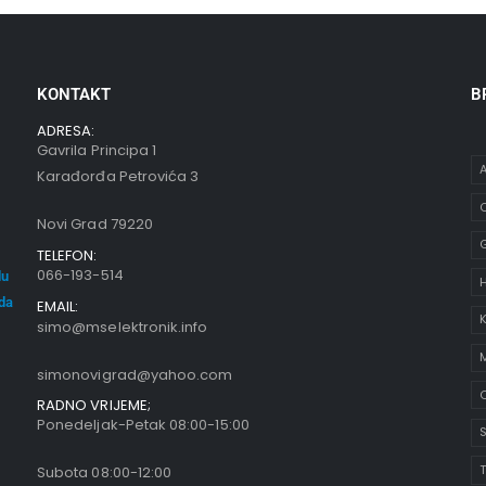
KONTAKT
B
ADRESA:
Gavrila Principa 1
A
Karađorđa Petrovića 3
C
Novi Grad 79220
TELEFON:
066-193-514
du
oda
EMAIL:
K
simo@mselektronik.info
simonovigrad@yahoo.com
O
RADNO VRIJEME;
Ponedeljak-Petak 08:00-15:00
S
Subota 08:00-12:00