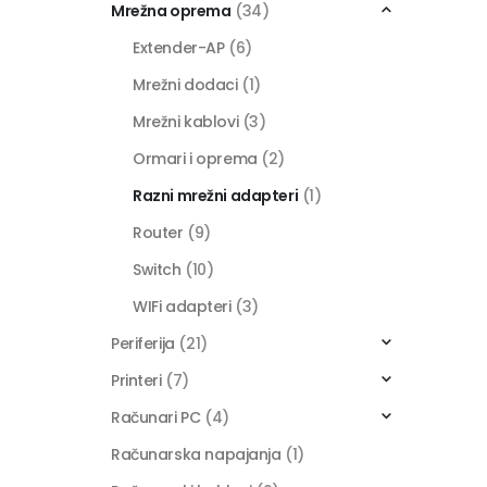
Mrežna oprema
(34)
Extender-AP
(6)
Mrežni dodaci
(1)
Mrežni kablovi
(3)
Ormari i oprema
(2)
Razni mrežni adapteri
(1)
Router
(9)
Switch
(10)
WIFi adapteri
(3)
Periferija
(21)
Printeri
(7)
Računari PC
(4)
Računarska napajanja
(1)