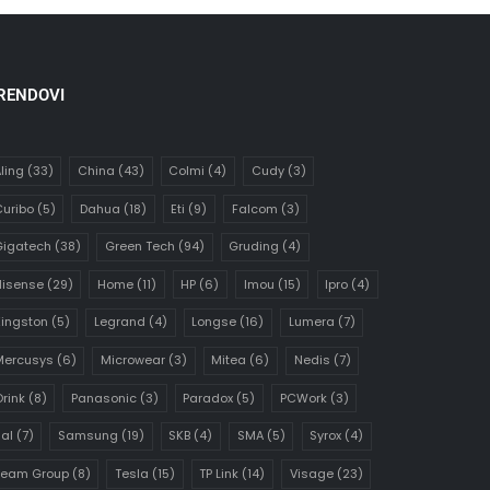
RENDOVI
ling
(33)
China
(43)
Colmi
(4)
Cudy
(3)
uribo
(5)
Dahua
(18)
Eti
(9)
Falcom
(3)
Gigatech
(38)
Green Tech
(94)
Gruding
(4)
Hisense
(29)
Home
(11)
HP
(6)
Imou
(15)
Ipro
(4)
ingston
(5)
Legrand
(4)
Longse
(16)
Lumera
(7)
Mercusys
(6)
Microwear
(3)
Mitea
(6)
Nedis
(7)
rink
(8)
Panasonic
(3)
Paradox
(5)
PCWork
(3)
al
(7)
Samsung
(19)
SKB
(4)
SMA
(5)
Syrox
(4)
Team Group
(8)
Tesla
(15)
TP Link
(14)
Visage
(23)