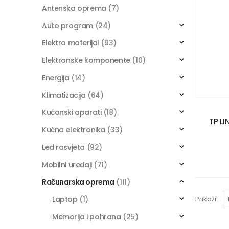
Antenska oprema
(7)
Auto program
(24)
Elektro materijal
(93)
Elektronske komponente
(10)
Energija
(14)
Klimatizacija
(64)
Kućanski aparati
(18)
TP LI
Kućna elektronika
(33)
Led rasvjeta
(92)
Mobilni uređaji
(71)
Računarska oprema
(111)
Prikaži:
Laptop
(1)
Memorija i pohrana
(25)