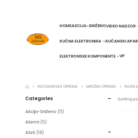
HOME
AKCIJA-SNIŽENO
VIDEO NADZOR
KUĆNA ELEKTRONIKA
KUĆANSKI APAR
VP
ELEKTRONSKE KOMPONENTE
RAČUNARSKA OPREMA
MREŽNA OPREMA
RAZNI 
Categories
Sortiraj po
Akcija-Sniženo
(11)
Alarmi
(5)
Alati
(18)