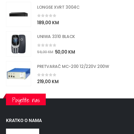
LONGSE XVRT 3004C
0
out of 5
189,00
KM
UNIWA 3310 BLACK
0
out of 5
50,00
KM
59,00
KM
PRETVARAČ MC-200 12/220V 200W
0
out of 5
219,00
KM
Posjetite nas
KRATKO O NAMA