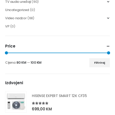
TV audio uređaji
(90)
Uncategorized
(0)
Video nadzor
(68)
VP
(0)
Price
Cijena:
80 KM
—
100 KM
Filtriraj
Izdvojeni
HISENSE EXPERT SMART 12K CF35
5.00
out of 5
699,00
KM