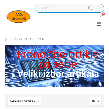
0
PRODUCT TAG -
COLMI
Pronađite artikle
za sebe
Veliki izbor artikala