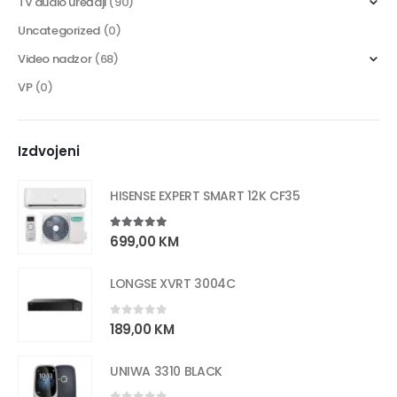
TV audio uređaji
(90)
Uncategorized
(0)
Video nadzor
(68)
VP
(0)
Izdvojeni
HISENSE EXPERT SMART 12K CF35
5.00
out of 5
699,00
KM
LONGSE XVRT 3004C
0
out of 5
189,00
KM
UNIWA 3310 BLACK