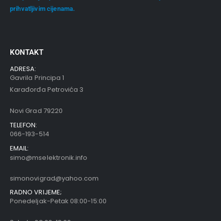
prihvatljivim cijenama.
KONTAKT
ADRESA:
Gavrila Principa 1
Karađorđa Petrovića 3
Novi Grad 79220
TELEFON:
066-193-514
EMAIL:
simo@mselektronik.info
simonovigrad@yahoo.com
RADNO VRIJEME;
Ponedeljak-Petak 08:00-15:00