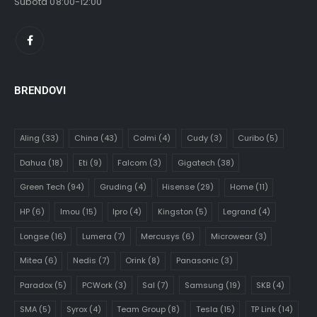
Subota 08:00-12:00
BRENDOVI
Aling
(33)
China
(43)
Colmi
(4)
Cudy
(3)
Curibo
(5)
Dahua
(18)
Eti
(9)
Falcom
(3)
Gigatech
(38)
Green Tech
(94)
Gruding
(4)
Hisense
(29)
Home
(11)
HP
(6)
Imou
(15)
Ipro
(4)
Kingston
(5)
Legrand
(4)
Longse
(16)
Lumera
(7)
Mercusys
(6)
Microwear
(3)
Mitea
(6)
Nedis
(7)
Orink
(8)
Panasonic
(3)
Paradox
(5)
PCWork
(3)
Sal
(7)
Samsung
(19)
SKB
(4)
SMA
(5)
Syrox
(4)
Team Group
(8)
Tesla
(15)
TP Link
(14)