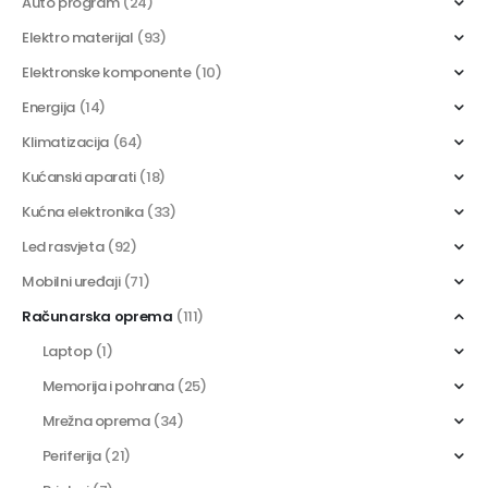
Auto program
(24)
Elektro materijal
(93)
Elektronske komponente
(10)
Energija
(14)
Klimatizacija
(64)
Kućanski aparati
(18)
Kućna elektronika
(33)
Led rasvjeta
(92)
Mobilni uređaji
(71)
Računarska oprema
(111)
Laptop
(1)
Memorija i pohrana
(25)
Mrežna oprema
(34)
Periferija
(21)