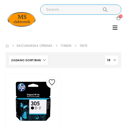
0
RAČUNARSKA OPREMA
TONERI
TINTE