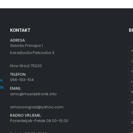
KONTAKT
B
ADRESA:
Gavrila Principa 1
A
Karađorđa Petrovića 3
C
Novi Grad 79220
TELEFON:
066-193-514
du
oda
EMAIL:
K
simo@mselektronik.info
simonovigrad@yahoo.com
O
RADNO VRIJEME;
Ponedeljak-Petak 08:00-15:00
S