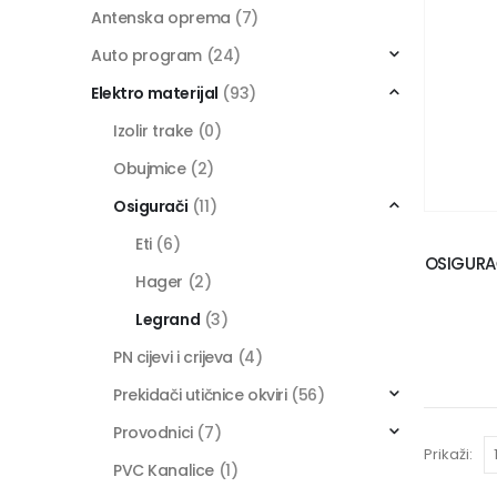
Antenska oprema
(7)
Auto program
(24)
Elektro materijal
(93)
Izolir trake
(0)
Obujmice
(2)
Osigurači
(11)
Eti
(6)
OSIGURAČ
Hager
(2)
Legrand
(3)
PN cijevi i crijeva
(4)
Prekidači utičnice okviri
(56)
Provodnici
(7)
Prikaži:
PVC Kanalice
(1)