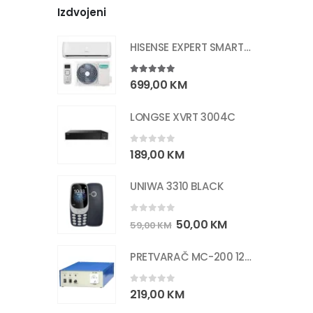
Izdvojeni
HISENSE EXPERT SMART 12K CF35
5.00
out of 5
699,00
KM
LONGSE XVRT 3004C
0
out of 5
189,00
KM
UNIWA 3310 BLACK
0
out of 5
50,00
KM
59,00
KM
PRETVARAČ MC-200 12/220V 200W
0
out of 5
219,00
KM