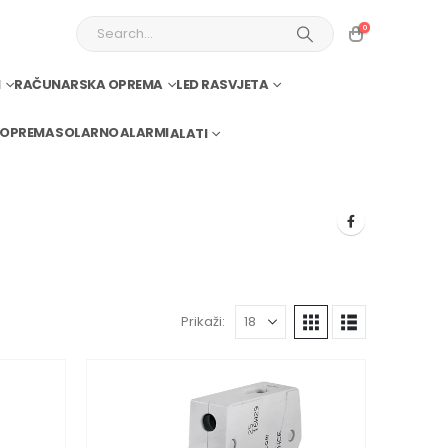
0
I
RAČUNARSKA OPREMA
LED RASVJETA
 OPREMA
SOLARNO
ALARMI
ALATI
Prikaži: