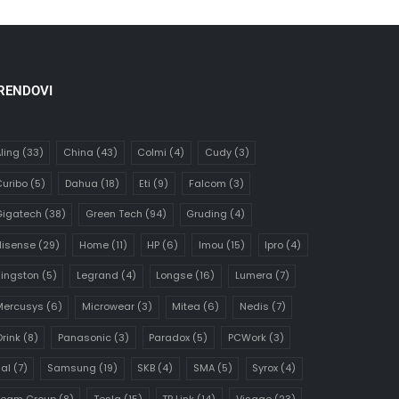
RENDOVI
ling
(33)
China
(43)
Colmi
(4)
Cudy
(3)
uribo
(5)
Dahua
(18)
Eti
(9)
Falcom
(3)
Gigatech
(38)
Green Tech
(94)
Gruding
(4)
Hisense
(29)
Home
(11)
HP
(6)
Imou
(15)
Ipro
(4)
ingston
(5)
Legrand
(4)
Longse
(16)
Lumera
(7)
Mercusys
(6)
Microwear
(3)
Mitea
(6)
Nedis
(7)
rink
(8)
Panasonic
(3)
Paradox
(5)
PCWork
(3)
al
(7)
Samsung
(19)
SKB
(4)
SMA
(5)
Syrox
(4)
Team Group
(8)
Tesla
(15)
TP Link
(14)
Visage
(23)