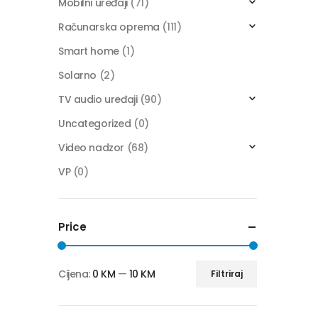
Mobilni uređaji
(71)
Računarska oprema
(111)
Smart home
(1)
Solarno
(2)
TV audio uređaji
(90)
Uncategorized
(0)
Video nadzor
(68)
VP
(0)
Price
Cijena:
0 KM
—
10 KM
Filtriraj