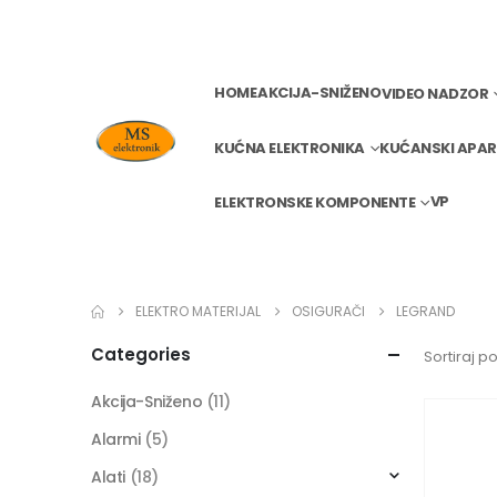
HOME
AKCIJA-SNIŽENO
VIDEO NADZOR
KUĆNA ELEKTRONIKA
KUĆANSKI APAR
VP
ELEKTRONSKE KOMPONENTE
ELEKTRO MATERIJAL
OSIGURAČI
LEGRAND
Categories
Sortiraj po
Akcija-Sniženo
(11)
Alarmi
(5)
Alati
(18)