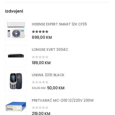
Izdvojeni
HISENSE EXPERT SMART 12K CF35
5.00
out of 5
699,00
KM
LONGSE XVRT 3004C
0
out of 5
189,00
KM
UNIWA 3310 BLACK
0
out of 5
50,00
KM
59,00
KM
PRETVARAČ MC-200 12/220V 200W
0
out of 5
219,00
KM