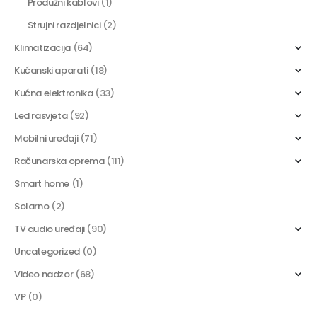
Produžni kablovi
(1)
Strujni razdjelnici
(2)
Klimatizacija
(64)
Kućanski aparati
(18)
Kućna elektronika
(33)
Led rasvjeta
(92)
Mobilni uređaji
(71)
Računarska oprema
(111)
Smart home
(1)
Solarno
(2)
TV audio uređaji
(90)
Uncategorized
(0)
Video nadzor
(68)
VP
(0)