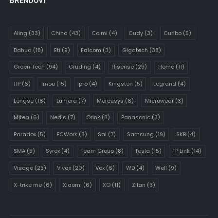
BRENDOVI
Aling
(33)
China
(43)
Colmi
(4)
Cudy
(3)
Curibo
(5)
Dahua
(18)
Eti
(9)
Falcom
(3)
Gigatech
(38)
Green Tech
(94)
Gruding
(4)
Hisense
(29)
Home
(11)
HP
(6)
Imou
(15)
Ipro
(4)
Kingston
(5)
Legrand
(4)
Longse
(16)
Lumera
(7)
Mercusys
(6)
Microwear
(3)
Mitea
(6)
Nedis
(7)
Orink
(8)
Panasonic
(3)
Paradox
(5)
PCWork
(3)
Sal
(7)
Samsung
(19)
SKB
(4)
SMA
(5)
Syrox
(4)
Team Group
(8)
Tesla
(15)
TP Link
(14)
Visage
(23)
Vivax
(20)
Vox
(6)
WD
(4)
Well
(9)
X-trike me
(6)
Xiaomi
(6)
XO
(11)
Zilan
(3)