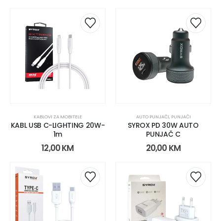
KABLOVI ZA MOBITELE
AUTO PUNJAČI
,
PUNJAČI
KABL USB C-LIGHTING 20W-
SYROX PD 30W AUTO
1m
PUNJAČ C
12,00
KM
20,00
KM