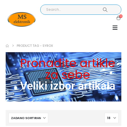
0
PRODUCT TAG -
SYROX
Pronađite artikle
za sebe
Veliki izbor artikala