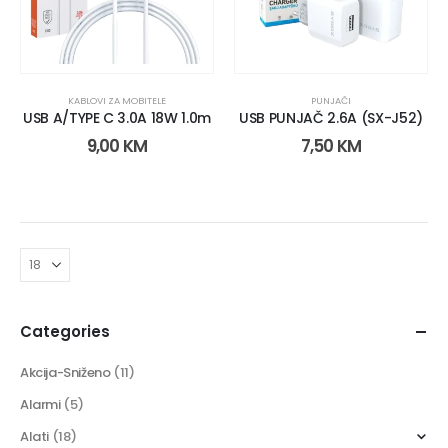
KABLOVI ZA MOBITELE
PUNJAČI
USB A/TYPE C 3.0A 18W 1.0m
USB PUNJAČ 2.6A (SX-J52)
9,00
KM
7,50
KM
Categories
Akcija-Sniženo
(11)
Alarmi
(5)
Alati
(18)