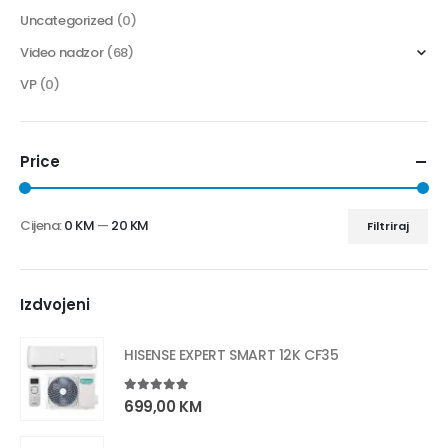
Uncategorized
(0)
Video nadzor
(68)
VP
(0)
Price
Cijena:
0 KM
—
20 KM
Filtriraj
Izdvojeni
HISENSE EXPERT SMART 12K CF35
5.00
out of 5
699,00
KM