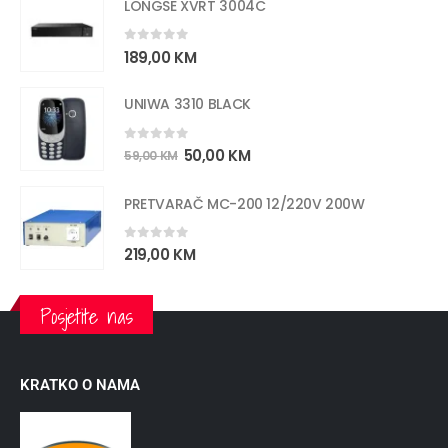
LONGSE XVRT 3004C
0
out of 5
189,00
KM
UNIWA 3310 BLACK
0
out of 5
50,00
KM
59,00
KM
PRETVARAČ MC-200 12/220V 200W
0
out of 5
219,00
KM
Posjetite nas
KRATKO O NAMA