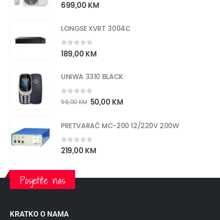
5.00
out of 5
699,00
KM
LONGSE XVRT 3004C
0
out of 5
189,00
KM
UNIWA 3310 BLACK
0
out of 5
50,00
KM
59,00
KM
PRETVARAČ MC-200 12/220V 200W
0
out of 5
219,00
KM
Posjetite nas
KRATKO O NAMA