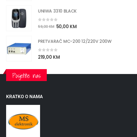
UNIWA 3310 BLACK
0
out of 5
50,00
KM
59,00
KM
PRETVARAČ MC-200 12/220V 200W
0
out of 5
219,00
KM
Posjetite nas
KRATKO O NAMA