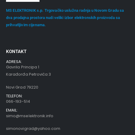
MS ELEKTRONIK s.p. Trgovačko uslužna radnja u Novom Gradu sa
dva prodajna prostora nudi veliki izbor elektronskih proizvoda sa
prihvatljivim cijenama.
KONTAKT
ADRESA:
Gavrila Principa 1
Karađorđa Petrovića 3
Novi Grad 79220
TELEFON:
066-193-514
EMAIL:
simo@mselektronik.info
simonovigrad@yahoo.com