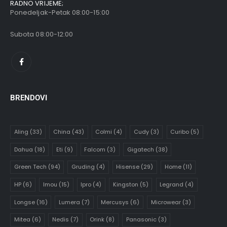
RADNO VRIJEME;
Ponedeljak-Petak 08:00-15:00
Subota 08:00-12:00
BRENDOVI
Aling
(33)
China
(43)
Colmi
(4)
Cudy
(3)
Curibo
(5)
Dahua
(18)
Eti
(9)
Falcom
(3)
Gigatech
(38)
Green Tech
(94)
Gruding
(4)
Hisense
(29)
Home
(11)
HP
(6)
Imou
(15)
Ipro
(4)
Kingston
(5)
Legrand
(4)
Longse
(16)
Lumera
(7)
Mercusys
(6)
Microwear
(3)
Mitea
(6)
Nedis
(7)
Orink
(8)
Panasonic
(3)