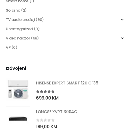
Smart home
(1)
Solarno
(2)
TV audio uređaji
(90)
Uncategorized
(0)
Video nadzor
(68)
VP
(0)
Izdvojeni
HISENSE EXPERT SMART 12K CF35
5.00
out of 5
699,00
KM
LONGSE XVRT 3004C
0
out of 5
189,00
KM