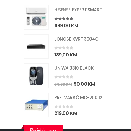
HISENSE EXPERT SMART 12K CF35
5.00
out of 5
699,00
KM
LONGSE XVRT 3004C
0
out of 5
189,00
KM
UNIWA 3310 BLACK
0
out of 5
50,00
KM
59,00
KM
PRETVARAČ MC-200 12/220V 200W
0
out of 5
219,00
KM
Posjetite nas