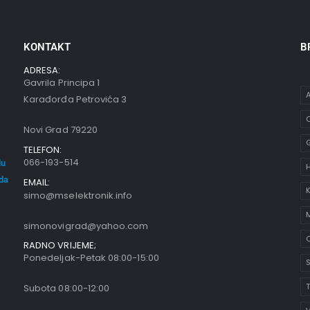
KONTAKT
B
ADRESA:
Gavrila Principa 1
A
Karađorđa Petrovića 3
C
Novi Grad 79220
TELEFON:
066-193-514
du
oda
EMAIL:
K
simo@mselektronik.info
simonovigrad@yahoo.com
O
RADNO VRIJEME;
Ponedeljak-Petak 08:00-15:00
S
Subota 08:00-12:00