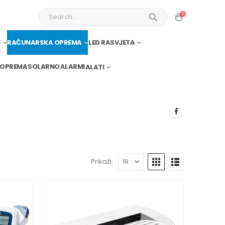
0
I
RAČUNARSKA OPREMA
LED RASVJETA
 OPREMA
SOLARNO
ALARMI
ALATI
Prikaži: