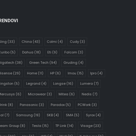
RENDOVI
ling
(33)
China
(43)
Colmi
(4)
Cudy
(3)
uribo
(5)
Dahua
(18)
Eti
(9)
Falcom
(3)
Gigatech
(38)
Green Tech
(94)
Gruding
(4)
Hisense
(29)
Home
(11)
HP
(6)
Imou
(15)
Ipro
(4)
ingston
(5)
Legrand
(4)
Longse
(16)
Lumera
(7)
Mercusys
(6)
Microwear
(3)
Mitea
(6)
Nedis
(7)
rink
(8)
Panasonic
(3)
Paradox
(5)
PCWork
(3)
al
(7)
Samsung
(19)
SKB
(4)
SMA
(5)
Syrox
(4)
Team Group
(8)
Tesla
(15)
TP Link
(14)
Visage
(23)