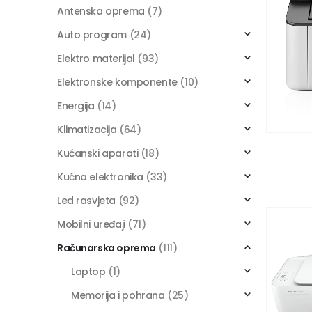
Antenska oprema
(7)
Auto program
(24)
Elektro materijal
(93)
Elektronske komponente
(10)
Energija
(14)
Klimatizacija
(64)
Kućanski aparati
(18)
Kućna elektronika
(33)
Led rasvjeta
(92)
Mobilni uređaji
(71)
Računarska oprema
(111)
Laptop
(1)
Memorija i pohrana
(25)