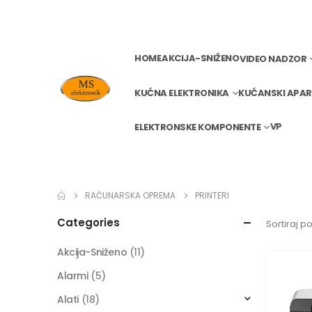
HOME
AKCIJA-SNIŽENO
VIDEO NADZOR
KUĆNA ELEKTRONIKA
KUĆANSKI APAR
VP
ELEKTRONSKE KOMPONENTE
RAČUNARSKA OPREMA
PRINTERI
Categories
Sortiraj po
Akcija-Sniženo
(11)
Alarmi
(5)
Alati
(18)