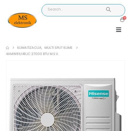
0
KLIMATIZACIJA
,
MULTI SPLIT KLIME
4AMW81U4RJC 27000 BTU M.S.V.