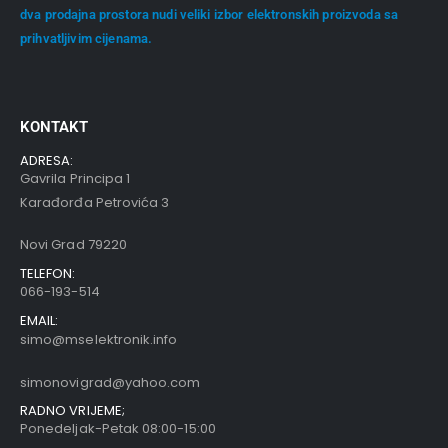
dva prodajna prostora nudi veliki izbor elektronskih proizvoda sa
prihvatljivim cijenama.
KONTAKT
ADRESA:
Gavrila Principa 1
Karađorđa Petrovića 3
Novi Grad 79220
TELEFON:
066-193-514
EMAIL:
simo@mselektronik.info
simonovigrad@yahoo.com
RADNO VRIJEME;
Ponedeljak-Petak 08:00-15:00