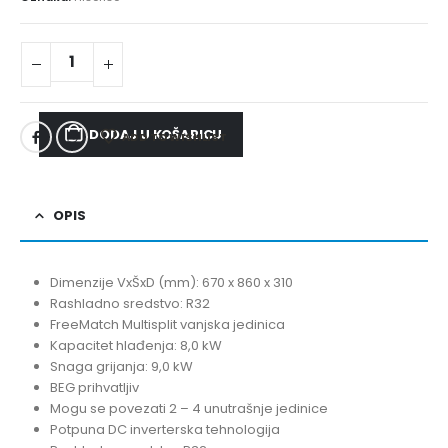
DODAJ U KOŠARICU
ADD TO WISHLIST
OPIS
Dimenzije VxŠxD (mm): 670 x 860 x 310
Rashladno sredstvo: R32
FreeMatch Multisplit vanjska jedinica
Kapacitet hlađenja: 8,0 kW
Snaga grijanja: 9,0 kW
BEG prihvatljiv
Mogu se povezati 2 – 4 unutrašnje jedinice
Potpuna DC inverterska tehnologija