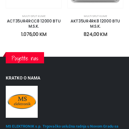
MULTI SPLIT KLIME
MULTI SPLIT KLIME
ACT35UR4RCC8 12000 BTU
AKT35UR4RK8 12000 BTU
M.S.K.
M.S.K.
1.076,00
KM
824,00
KM
Posjetite nas
KRATKO O NAMA
MS ELEKTRONIK s.p. Trgovačko uslužna radnja u Novom Gradu sa