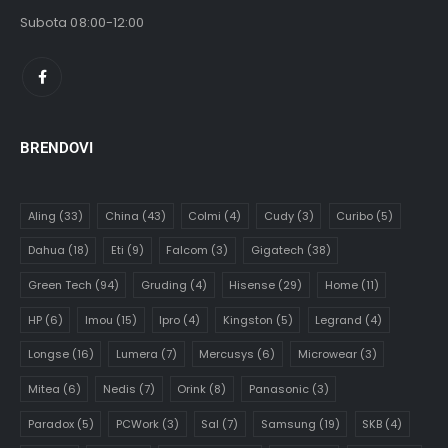
Subota 08:00-12:00
BRENDOVI
Aling
(33)
China
(43)
Colmi
(4)
Cudy
(3)
Curibo
(5)
Dahua
(18)
Eti
(9)
Falcom
(3)
Gigatech
(38)
Green Tech
(94)
Gruding
(4)
Hisense
(29)
Home
(11)
HP
(6)
Imou
(15)
Ipro
(4)
Kingston
(5)
Legrand
(4)
Longse
(16)
Lumera
(7)
Mercusys
(6)
Microwear
(3)
Mitea
(6)
Nedis
(7)
Orink
(8)
Panasonic
(3)
Paradox
(5)
PCWork
(3)
Sal
(7)
Samsung
(19)
SKB
(4)