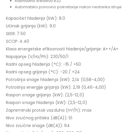
Rashladno sredstvo R32
Automatsko ponovno pokretanje nakon nestanka struje
Kapacitet hlađenja (kW): 8.0
Učinak grijanja (kW): 9.0
SEER: 7.50
SCOP: 4.40
Klasa energetske efikasnosti hlađenje/grijanje: A++/A+
Napajanje (V/Hz/Ph): 230/50/1
Radni opseg hlađenja (°C): -15 / +50
Radni opseg grijanja (°C): -20 / +24
Potrošnja snage hlađenja (kW): 2,14 (0,58-4,00)
Potrošnja energije grijanja (kW): 2,19 (0,46-4,00)
Raspon snage grijanja (kW): (2,5-12,0)
Raspon snage hlađenja (kW): (2,5-12,0)
Zapreminski protok vazduha (m³/h): max
Nivo zvučnog pritiska (dB(A)): 51
Nivo zvučne snage (dB(A)): 64