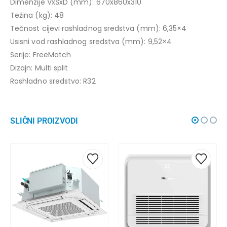
Dimenzije VxŠxD (mm): 670x860x310
Težina (kg): 48
Tečnost cijevi rashladnog sredstva (mm): 6,35×4
Usisni vod rashladnog sredstva (mm): 9,52×4
Serije: FreeMatch
Dizajn: Multi split
Rashladno sredstvo: R32
SLIČNI PROIZVODI