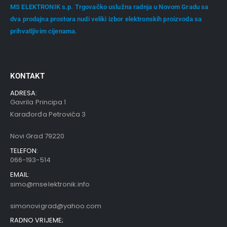
MS ELEKTRONIK s.p. Trgovačko uslužna radnja u Novom Gradu sa
dva prodajna prostora nudi veliki izbor elektronskih proizvoda sa
prihvatljivim cijenama.
KONTAKT
ADRESA:
Gavrila Principa 1
Karađorđa Petrovića 3
Novi Grad 79220
TELEFON:
066-193-514
EMAIL:
simo@mselektronik.info
simonovigrad@yahoo.com
RADNO VRIJEME;