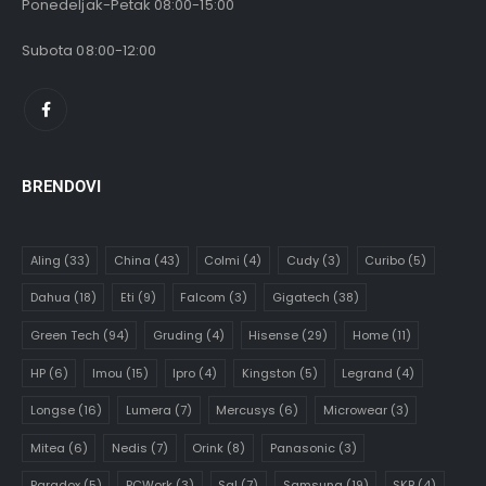
Ponedeljak-Petak 08:00-15:00
Subota 08:00-12:00
BRENDOVI
Aling
(33)
China
(43)
Colmi
(4)
Cudy
(3)
Curibo
(5)
Dahua
(18)
Eti
(9)
Falcom
(3)
Gigatech
(38)
Green Tech
(94)
Gruding
(4)
Hisense
(29)
Home
(11)
HP
(6)
Imou
(15)
Ipro
(4)
Kingston
(5)
Legrand
(4)
Longse
(16)
Lumera
(7)
Mercusys
(6)
Microwear
(3)
Mitea
(6)
Nedis
(7)
Orink
(8)
Panasonic
(3)
Paradox
(5)
PCWork
(3)
Sal
(7)
Samsung
(19)
SKB
(4)