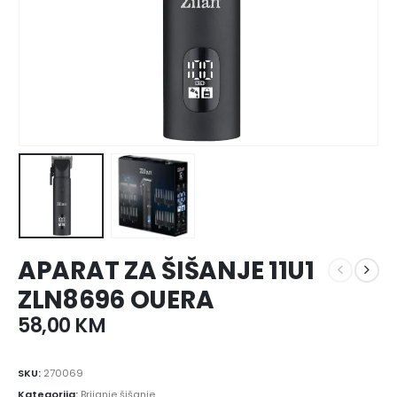
APARAT ZA ŠIŠANJE 11U1
ZLN8696 OUERA
58,00
KM
SKU:
270069
Kategorija:
Brijanje šišanje