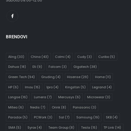
Subota 08:00-12:00
BRENDOVI
Aling
(33)
China
(43)
Colmi
(4)
Cudy
(3)
Curibo
(5)
Dahua
(18)
Eti
(9)
Falcom
(3)
Gigatech
(38)
Green Tech
(94)
Gruding
(4)
Hisense
(29)
Home
(11)
HP
(6)
Imou
(15)
Ipro
(4)
Kingston
(5)
Legrand
(4)
Longse
(16)
Lumera
(7)
Mercusys
(6)
Microwear
(3)
Mitea
(6)
Nedis
(7)
Orink
(8)
Panasonic
(3)
Paradox
(5)
PCWork
(3)
Sal
(7)
Samsung
(19)
SKB
(4)
SMA
(5)
Syrox
(4)
Team Group
(8)
Tesla
(15)
TP Link
(14)