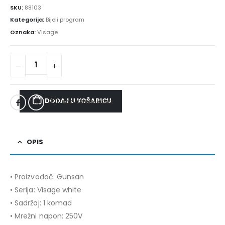
SKU:
88103
Kategorija:
Bijeli program
Oznaka:
Visage
DODAJ U KOŠARICU
ADD TO WISHLIST
OPIS
• Proizvođač: Gunsan
• Serija: Visage white
• Sadržaj: 1 komad
• Mrežni napon: 250V