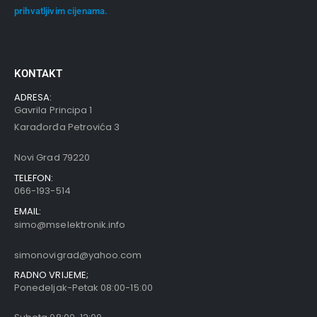
prihvatljivim cijenama.
KONTAKT
ADRESA:
Gavrila Principa 1
Karađorđa Petrovića 3
Novi Grad 79220
TELEFON:
066-193-514
EMAIL:
simo@mselektronik.info
simonovigrad@yahoo.com
RADNO VRIJEME;
Ponedeljak-Petak 08:00-15:00