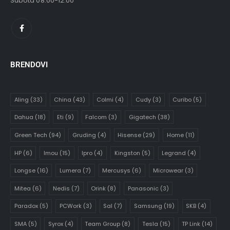
Subota 08:00-12:00
BRENDOVI
Aling
(33)
China
(43)
Colmi
(4)
Cudy
(3)
Curibo
(5)
Dahua
(18)
Eti
(9)
Falcom
(3)
Gigatech
(38)
Green Tech
(94)
Gruding
(4)
Hisense
(29)
Home
(11)
HP
(6)
Imou
(15)
Ipro
(4)
Kingston
(5)
Legrand
(4)
Longse
(16)
Lumera
(7)
Mercusys
(6)
Microwear
(3)
Mitea
(6)
Nedis
(7)
Orink
(8)
Panasonic
(3)
Paradox
(5)
PCWork
(3)
Sal
(7)
Samsung
(19)
SKB
(4)
SMA
(5)
Syrox
(4)
Team Group
(8)
Tesla
(15)
TP Link
(14)