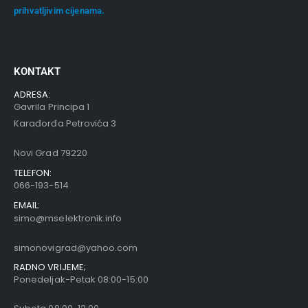
prihvatljivim cijenama.
KONTAKT
ADRESA:
Gavrila Principa 1
Karađorđa Petrovića 3
Novi Grad 79220
TELEFON:
066-193-514
EMAIL:
simo@mselektronik.info
simonovigrad@yahoo.com
RADNO VRIJEME;
Ponedeljak-Petak 08:00-15:00