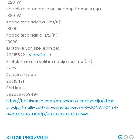
1220 W
Potrošnja el. energije pri hlađenju/radna struja:
1380 W
Kapacitet hlađenja (Btu/h):
18000
Kapacitet grijanja (Btu/h):
18000
ID stavke vanjske jedinice:
20015522 (
Vidi više…
)
Protok zraka na velikim udaljenostima (m):
15 m
Kod proizvoda:
20015491
EAN kod:
6926597759494
https://ba.hisense.com/proizvodi/klimatizacija/klima-
uredjaji/multi-split-air-conditioners/AIR-CONDITIONER-
HA50BP00G-HSN/p/000000000020015491
SLIČNI PROIZVODI