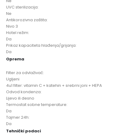
Ne
UVC sterilizacija:
Ne
Antikorozivna zaštita:
Nivo 3
Hotel režim:
Da
Prikaz kapaciteta hlađenja/grijanja:
Da
Oprema
Filter za odvlaživač:
Ugljeni
4u1 filter: vitamin C + katehin + srebrni joni + HEPA
Odvod kondenza:
Lijevo ili desno
Termostat sobne temperature:
Da
Tajmer 24h:
Da
Tehnički podaci