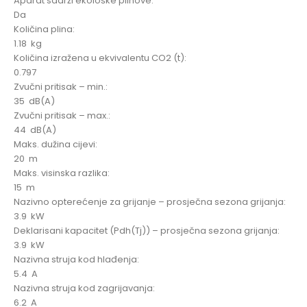
Aparat sadrži ekološke plinove:
Da
Količina plina:
1.18 kg
Količina izražena u ekvivalentu CO2 (t):
0.797
Zvučni pritisak – min.:
35 dB(A)
Zvučni pritisak – max.:
44 dB(A)
Maks. dužina cijevi:
20 m
Maks. visinska razlika:
15 m
Nazivno opterećenje za grijanje – prosječna sezona grijanja:
3.9 kW
Deklarisani kapacitet (Pdh(Tj)) – prosječna sezona grijanja:
3.9 kW
Nazivna struja kod hlađenja:
5.4 A
Nazivna struja kod zagrijavanja:
6.2 A