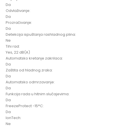
Da
Odvlaživanje:
Da
Prozračivanje:
Da
Detekcija ispuštanja rashladnog plina:
Ne
Tihi rad:
Yes, 22 dB(A)
Automatsko kretanje zakrilaca:
Da
Zaštita od hladnog zraka:
Da
Automatsko odmrzavanje:
Da
Funkcija rada u hitnim slučajevima:
Da
FreezeProtect -15°C:
Da
IonTech:
Ne