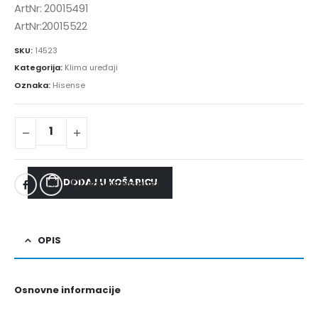
ArtNr: 20015491
ArtNr:20015522
SKU:
14523
Kategorija:
Klima uređaji
Oznaka:
Hisense
DODAJ U KOŠARICU
ADD TO WISHLIST
OPIS
Osnovne informacije