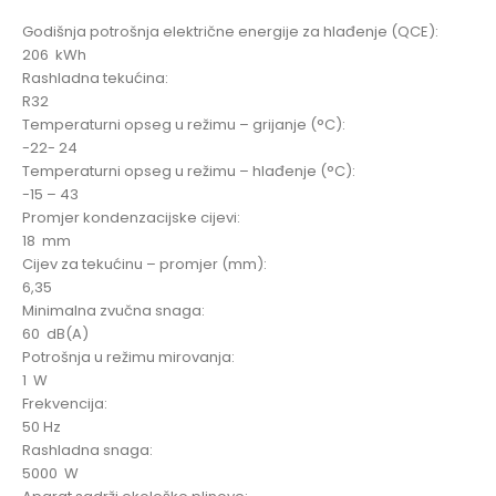
Godišnja potrošnja električne energije za hlađenje (QCE):
206 kWh
Rashladna tekućina:
R32
Temperaturni opseg u režimu – grijanje (°C):
-22- 24
Temperaturni opseg u režimu – hlađenje (°C):
-15 – 43
Promjer kondenzacijske cijevi:
18 mm
Cijev za tekućinu – promjer (mm):
6,35
Minimalna zvučna snaga:
60 dB(A)
Potrošnja u režimu mirovanja:
1 W
Frekvencija:
50 Hz
Rashladna snaga:
5000 W