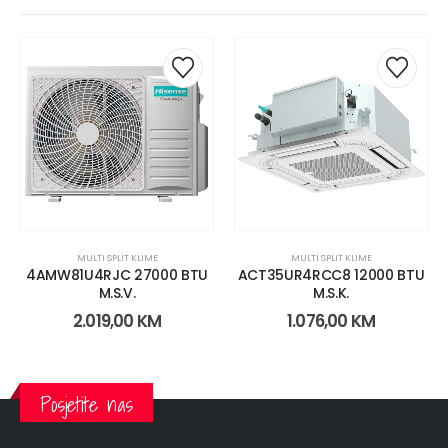
-3%
MULTI SPLIT KLIME
KLIMA UREĐAJI
ACT35UR4RCC8 12000 BTU
HISENSE 24K EXPERT SMART
M.S.K.
CF70
1.076,00
KM
1.450,00
KM
1.500,00
KM
Posjetite nas