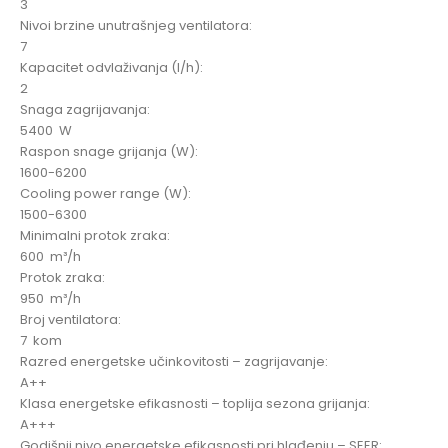
3
Nivoi brzine unutrašnjeg ventilatora:
7
Kapacitet odvlaživanja (l/h):
2
Snaga zagrijavanja:
5400 W
Raspon snage grijanja (W):
1600-6200
Cooling power range (W):
1500-6300
Minimalni protok zraka:
600 m³/h
Protok zraka:
950 m³/h
Broj ventilatora:
7 kom
Razred energetske učinkovitosti – zagrijavanje:
A++
Klasa energetske efikasnosti – toplija sezona grijanja:
A+++
Godišnji nivo energetske efikasnosti pri hlađenju – SEER: