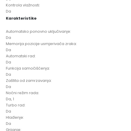
Kontrola vlažnosti:
Da
Karakteristike
Automatsko ponovno uključivanje:
Da
Memorija pozicije usmjerivača zraka:
Da
Automatski rad:
Da
Funkcija samočišćenja:
Da
Zaštita od zamrzavanja:
Da
Noćni režim rada:
Da, 1
Turbo rad:
Da
Hlađenje:
Da
Grijanje: