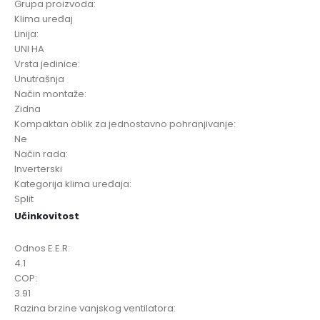
Grupa proizvoda:
Klima uređaj
Linija:
UNI HA
Vrsta jedinice:
Unutrašnja
Način montaže:
Zidna
Kompaktan oblik za jednostavno pohranjivanje:
Ne
Način rada:
Inverterski
Kategorija klima uređaja:
Split
Učinkovitost
Odnos E.E.R:
4.1
COP:
3.91
Razina brzine vanjskog ventilatora: