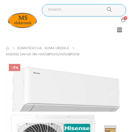
0
KLIMATIZACIJA
,
KLIMA UREĐAJI
HISENSE UNI HA 18K HA50BP00G/AS50BP0EW
-3%