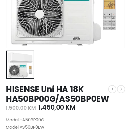
HISENSE Uni HA 18K
HA50BP00G/AS50BP0EW
1.450,00
KM
1.500,00
KM
Model:HA50BP00G
Model:AS50BP0EW