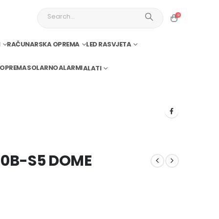
0
I
RAČUNARSKA OPREMA
LED RASVJETA
 OPREMA
SOLARNO
ALARMI
ALATI
80B-S5 DOME