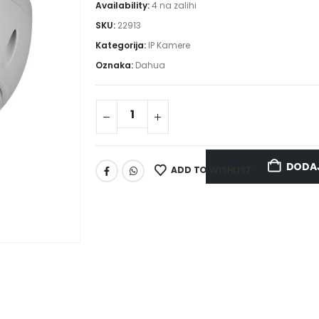
Availability:
4 na zalihi
SKU:
22913
Kategorija:
IP Kamere
Oznaka:
Dahua
DODAJ
ADD TO WISHLIST