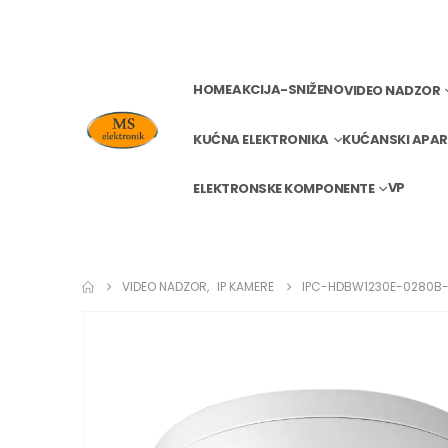
HOME
AKCIJA-SNIŽENO
VIDEO NADZOR
KUĆNA ELEKTRONIKA
KUĆANSKI APAR
VP
ELEKTRONSKE KOMPONENTE
VIDEO NADZOR
,
IP KAMERE
IPC-HDBW1230E-0280B