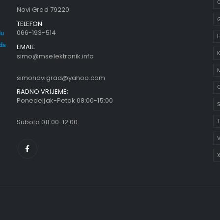
C
Novi Grad 79220
TELEFON:
066-193-514
du
oda
EMAIL:
K
simo@mselektronik.info
simonovigrad@yahoo.com
O
RADNO VRIJEME;
Ponedeljak-Petak 08:00-15:00
S
Subota 08:00-12:00
V