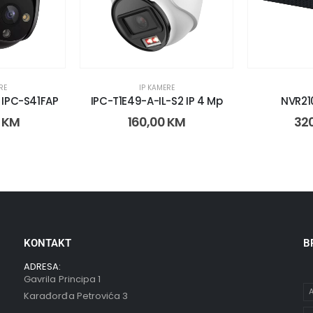
RE
IP KAMERE
 IPC-S41FAP
IPC-T1E49-A-IL-S2 IP 4 Mp
NVR21
0
KM
160,00
KM
32
KONTAKT
B
ADRESA:
Gavrila Principa 1
A
Karađorđa Petrovića 3