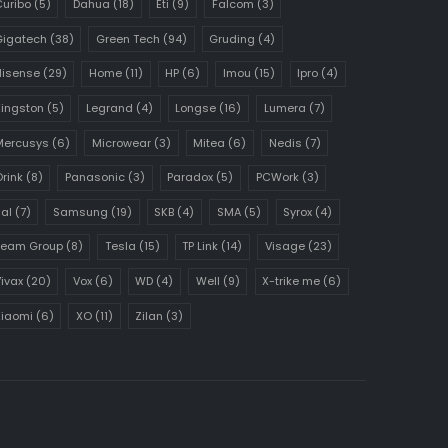
uribo
(5)
Dahua
(18)
Eti
(9)
Falcom
(3)
Gigatech
(38)
Green Tech
(94)
Gruding
(4)
Hisense
(29)
Home
(11)
HP
(6)
Imou
(15)
Ipro
(4)
ingston
(5)
Legrand
(4)
Longse
(16)
Lumera
(7)
Mercusys
(6)
Microwear
(3)
Mitea
(6)
Nedis
(7)
rink
(8)
Panasonic
(3)
Paradox
(5)
PCWork
(3)
al
(7)
Samsung
(19)
SKB
(4)
SMA
(5)
Syrox
(4)
Team Group
(8)
Tesla
(15)
TP Link
(14)
Visage
(23)
ivax
(20)
Vox
(6)
WD
(4)
Well
(9)
X-trike me
(6)
Xiaomi
(6)
XO
(11)
Zilan
(3)