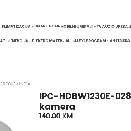
SMART HOME
KLIMATIZACIJA
MOBILNI UREĐAJI
TV AUDIO UREĐAJ
ANTENSKA
ATI
ENERGIJA
ELEKTRO MATERIJAL
AUTO PROGRAM
-S5 DOME KAMERA
IPC-HDBW1230E-02
kamera
140,00
KM