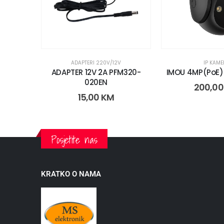
ADAPTERI 220V/12V
IP KAME
ADAPTER 12V 2A PFM320-
IMOU 4MP(PoE)
020EN
200,0
15,00
KM
Posjetite nas
KRATKO O NAMA