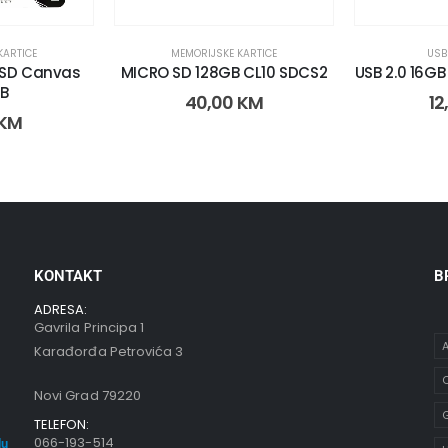
KARTICE
MEMORIJSKE KARTICE
USB
oSD Canvas
MICRO SD 128GB CL10 SDCS2
USB 2.0 16G
B
40,00
KM
12
KM
KONTAKT
B
ADRESA:
Gavrila Principa 1
A
Karađorđa Petrovića 3
C
Novi Grad 79220
TELEFON:
066-193-514
du