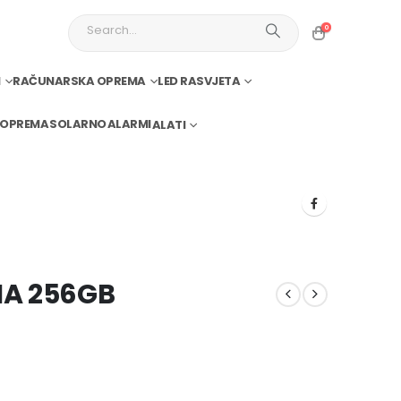
0
I
RAČUNARSKA OPREMA
LED RASVJETA
 OPREMA
SOLARNO
ALARMI
ALATI
IA 256GB