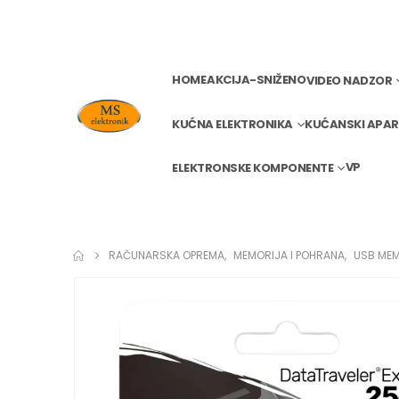
HOME
AKCIJA-SNIŽENO
VIDEO NADZOR
KUĆNA ELEKTRONIKA
KUĆANSKI APAR
VP
ELEKTRONSKE KOMPONENTE
RAČUNARSKA OPREMA
,
MEMORIJA I POHRANA
,
USB ME