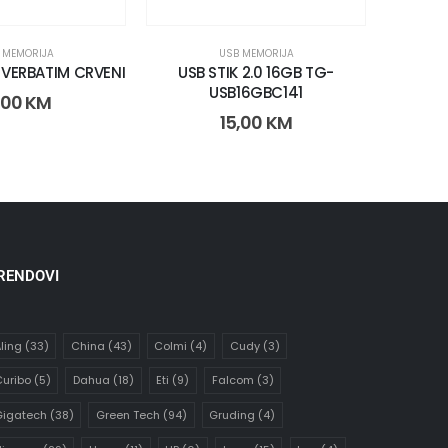
 MEMORIJA
USB MEMORIJA
B VERBATIM CRVENI
USB STIK 2.0 16GB TG-
USB 
USB16GBC141
,00
KM
15,00
KM
RENDOVI
ling
(33)
China
(43)
Colmi
(4)
Cudy
(3)
uribo
(5)
Dahua
(18)
Eti
(9)
Falcom
(3)
Gigatech
(38)
Green Tech
(94)
Gruding
(4)