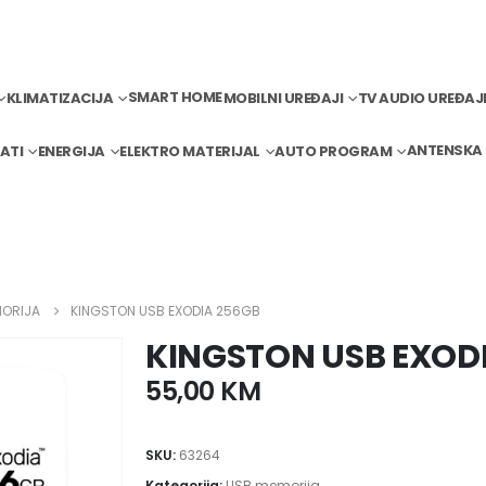
SMART HOME
KLIMATIZACIJA
MOBILNI UREĐAJI
TV AUDIO UREĐAJ
ANTENSKA
ATI
ENERGIJA
ELEKTRO MATERIJAL
AUTO PROGRAM
MORIJA
KINGSTON USB EXODIA 256GB
KINGSTON USB EXOD
55,00
KM
SKU:
63264
Kategorija:
USB memorija