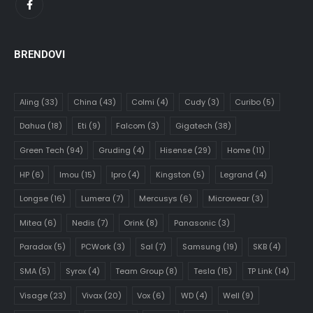
BRENDOVI
Aling
(33)
China
(43)
Colmi
(4)
Cudy
(3)
Curibo
(5)
Dahua
(18)
Eti
(9)
Falcom
(3)
Gigatech
(38)
Green Tech
(94)
Gruding
(4)
Hisense
(29)
Home
(11)
HP
(6)
Imou
(15)
Ipro
(4)
Kingston
(5)
Legrand
(4)
Longse
(16)
Lumera
(7)
Mercusys
(6)
Microwear
(3)
Mitea
(6)
Nedis
(7)
Orink
(8)
Panasonic
(3)
Paradox
(5)
PCWork
(3)
Sal
(7)
Samsung
(19)
SKB
(4)
SMA
(5)
Syrox
(4)
Team Group
(8)
Tesla
(15)
TP Link
(14)
Visage
(23)
Vivax
(20)
Vox
(6)
WD
(4)
Well
(9)