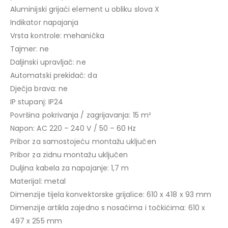
Aluminijski grijaći element u obliku slova X
Indikator napajanja
Vrsta kontrole: mehanička
Tajmer: ne
Daljinski upravljač: ne
Automatski prekidač: da
Dječja brava: ne
IP stupanj: IP24
Površina pokrivanja / zagrijavanja: 15 m²
Napon: AC 220 – 240 V / 50 – 60 Hz
Pribor za samostojeću montažu uključen
Pribor za zidnu montažu uključen
Duljina kabela za napajanje: 1,7 m
Materijal: metal
Dimenzije tijela konvektorske grijalice: 610 x 418 x 93 mm
Dimenzije artikla zajedno s nosačima i točkićima: 610 x
497 x 255 mm