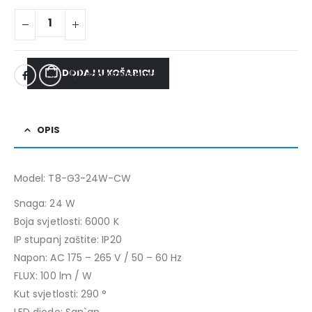
DODAJ U KOŠARICU
ADD TO WISHLIST
OPIS
Model: T8-G3-24W-CW
Snaga: 24 W
Boja svjetlosti: 6000 K
IP stupanj zaštite: IP20
Napon: AC 175 – 265 V / 50 – 60 Hz
FLUX: 100 lm / W
Kut svjetlosti: 290 °
LED diode: San`an