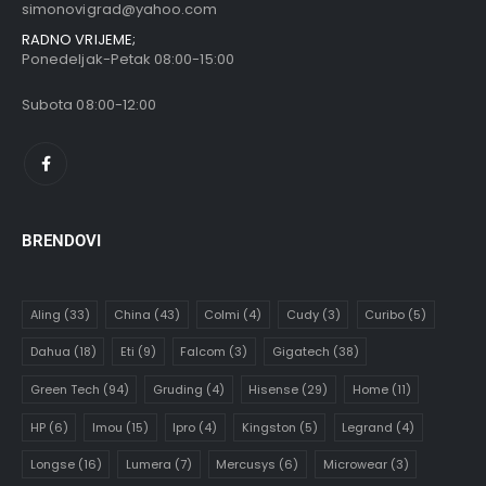
simonovigrad@yahoo.com
RADNO VRIJEME;
Ponedeljak-Petak 08:00-15:00
Subota 08:00-12:00
BRENDOVI
Aling
(33)
China
(43)
Colmi
(4)
Cudy
(3)
Curibo
(5)
Dahua
(18)
Eti
(9)
Falcom
(3)
Gigatech
(38)
Green Tech
(94)
Gruding
(4)
Hisense
(29)
Home
(11)
HP
(6)
Imou
(15)
Ipro
(4)
Kingston
(5)
Legrand
(4)
Longse
(16)
Lumera
(7)
Mercusys
(6)
Microwear
(3)