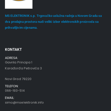
MS ELEKTRONIK s.p. Trgovačko uslužna radnja u Novom Gradu sa
dva prodajna prostora nudi veliki izbor elektronskih proizvoda sa
prihvatljivim cijenama.
KONTAKT
ADRESA:
Gavrila Principa 1
Karađorđa Petrovića 3
Novi Grad 79220
TELEFON:
066-193-514
EMAIL:
simo@mselektronik.info