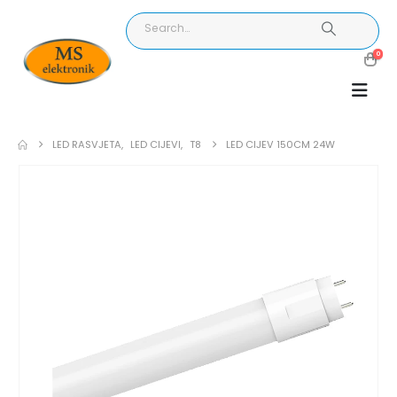
0
LED RASVJETA
,
LED CIJEVI
,
T8
LED CIJEV 150CM 24W