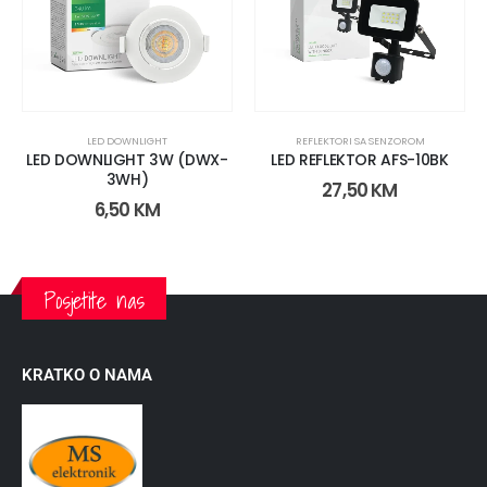
LED DOWNLIGHT
REFLEKTORI SA SENZOROM
LED DOWNLIGHT 3W (DWX-
LED REFLEKTOR AFS-10BK
3WH)
27,50
KM
6,50
KM
Posjetite nas
KRATKO O NAMA