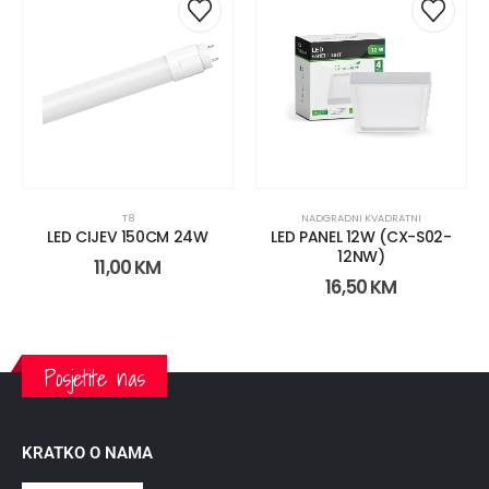
T8
NADGRADNI KVADRATNI
LED CIJEV 150CM 24W
LED PANEL 12W (CX-S02-
12NW)
11,00
KM
16,50
KM
Posjetite nas
KRATKO O NAMA