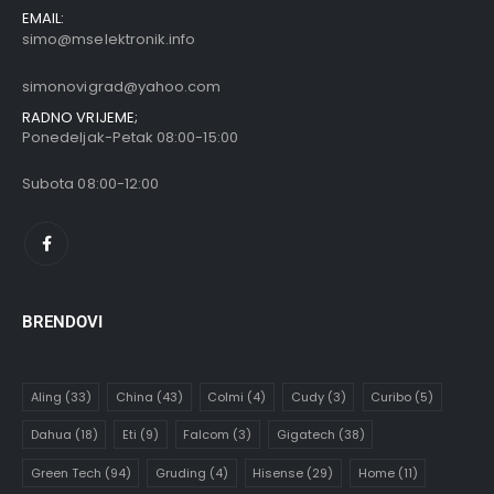
EMAIL:
simo@mselektronik.info
simonovigrad@yahoo.com
RADNO VRIJEME;
Ponedeljak-Petak 08:00-15:00
Subota 08:00-12:00
BRENDOVI
Aling
(33)
China
(43)
Colmi
(4)
Cudy
(3)
Curibo
(5)
Dahua
(18)
Eti
(9)
Falcom
(3)
Gigatech
(38)
Green Tech
(94)
Gruding
(4)
Hisense
(29)
Home
(11)