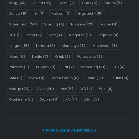
Aling
(33)
China
(43)
Colmi
(4)
Cudy
(3)
Curibo
(5)
Dahua
(18)
Eti
(9)
Falcom
(3)
Gigatech
(38)
Green Tech
(94)
Gruding
(4)
Hisense
(29)
Home
(11)
HP
(6)
Imou
(15)
Ipro
(4)
Kingston
(5)
Legrand
(4)
Longse
(16)
Lumera
(7)
Mercusys
(6)
Microwear
(3)
Mitea
(6)
Nedis
(7)
Orink
(8)
Panasonic
(3)
Paradox
(5)
PCWork
(3)
Sal
(7)
Samsung
(19)
SKB
(4)
SMA
(5)
Syrox
(4)
Team Group
(8)
Tesla
(15)
TP Link
(14)
Visage
(23)
Vivax
(20)
Vox
(6)
WD
(4)
Well
(9)
X-trike me
(6)
Xiaomi
(6)
XO
(11)
Zilan
(3)
© Porto 2024. MS elektronik s.p.