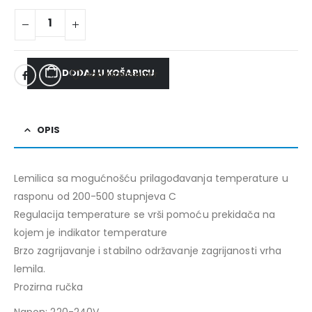
DODAJ U KOŠARICU
ADD TO WISHLIST
OPIS
Lemilica sa mogućnošću prilagođavanja temperature u
rasponu od 200-500 stupnjeva C
Regulacija temperature se vrši pomoću prekidača na
kojem je indikator temperature
Brzo zagrijavanje i stabilno održavanje zagrijanosti vrha
lemila.
Prozirna ručka
Napon: 220-240V