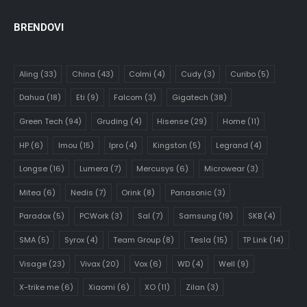
BRENDOVI
Aling
(33)
China
(43)
Colmi
(4)
Cudy
(3)
Curibo
(5)
Dahua
(18)
Eti
(9)
Falcom
(3)
Gigatech
(38)
Green Tech
(94)
Gruding
(4)
Hisense
(29)
Home
(11)
HP
(6)
Imou
(15)
Ipro
(4)
Kingston
(5)
Legrand
(4)
Longse
(16)
Lumera
(7)
Mercusys
(6)
Microwear
(3)
Mitea
(6)
Nedis
(7)
Orink
(8)
Panasonic
(3)
Paradox
(5)
PCWork
(3)
Sal
(7)
Samsung
(19)
SKB
(4)
SMA
(5)
Syrox
(4)
Team Group
(8)
Tesla
(15)
TP Link
(14)
Visage
(23)
Vivax
(20)
Vox
(6)
WD
(4)
Well
(9)
X-trike me
(6)
Xiaomi
(6)
XO
(11)
Zilan
(3)