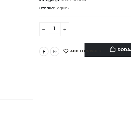
Oznaka:
LogiLink
DODAJ
ADD TO WISHLIST