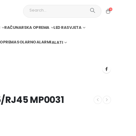
0
I
RAČUNARSKA OPREMA
LED RASVJETA
 OPREMA
SOLARNO
ALARMI
ALATI
5/RJ45 MP0031