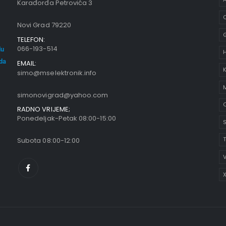
Karađorđa Petrovića 3
C
Novi Grad 79220
TELEFON:
066-193-514
du
oda
EMAIL:
K
simo@mselektronik.info
simonovigrad@yahoo.com
O
RADNO VRIJEME;
Ponedeljak-Petak 08:00-15:00
S
Subota 08:00-12:00
V