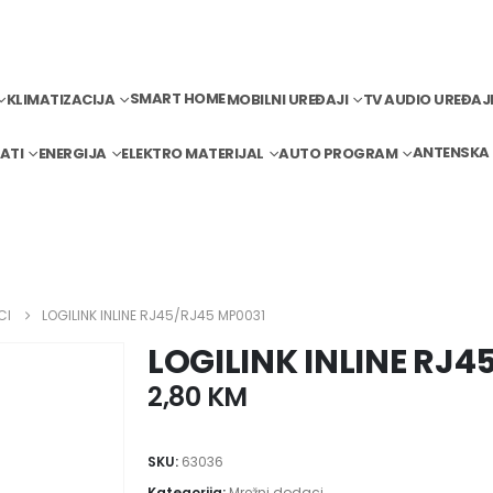
SMART HOME
KLIMATIZACIJA
MOBILNI UREĐAJI
TV AUDIO UREĐAJ
ANTENSKA
ATI
ENERGIJA
ELEKTRO MATERIJAL
AUTO PROGRAM
CI
LOGILINK INLINE RJ45/RJ45 MP0031
LOGILINK INLINE RJ4
2,80
KM
SKU:
63036
Kategorija:
Mrežni dodaci