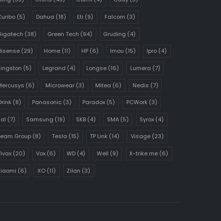
uribo
(5)
Dahua
(18)
Eti
(9)
Falcom
(3)
Gigatech
(38)
Green Tech
(94)
Gruding
(4)
Hisense
(29)
Home
(11)
HP
(6)
Imou
(15)
Ipro
(4)
ingston
(5)
Legrand
(4)
Longse
(16)
Lumera
(7)
Mercusys
(6)
Microwear
(3)
Mitea
(6)
Nedis
(7)
rink
(8)
Panasonic
(3)
Paradox
(5)
PCWork
(3)
al
(7)
Samsung
(19)
SKB
(4)
SMA
(5)
Syrox
(4)
Team Group
(8)
Tesla
(15)
TP Link
(14)
Visage
(23)
ivax
(20)
Vox
(6)
WD
(4)
Well
(9)
X-trike me
(6)
Xiaomi
(6)
XO
(11)
Zilan
(3)