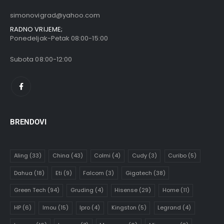
simonovigrad@yahoo.com
RADNO VRIJEME;
Ponedeljak-Petak 08:00-15:00
Subota 08:00-12:00
BRENDOVI
Aling
(33)
China
(43)
Colmi
(4)
Cudy
(3)
Curibo
(5)
Dahua
(18)
Eti
(9)
Falcom
(3)
Gigatech
(38)
Green Tech
(94)
Gruding
(4)
Hisense
(29)
Home
(11)
HP
(6)
Imou
(15)
Ipro
(4)
Kingston
(5)
Legrand
(4)