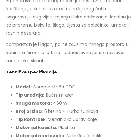
Ergonomski dizajn omogućava jednostavno i udobno
korištenje, dok nastavci od nehrđajućeg čelika
osiguravaju dug vijek trajanja i lako održavanje. Idealan je
za pripremu biskvita, šlaga, tijesta za palačinke, umaka i
raznih deserata.
Kompaktan je i lagan, pa ne zauzima mnogo prostora u
kuhinji, a čišćenje je brzo i jednostavno jer se nastavci
mogu lako skinuti.
Tehničke specifikacije
Model:
Gorenje M460 CDC
Tip uređaja:
Ručni mikser
Snaga motora:
460 W
Broj brzina:
5 brzina + Turbo funkcija
Tip kontrole:
Mehaničko upravljanje
Materijal kućišta:
Plastika
Materijal nastavaka:
Nehrđajući čelik