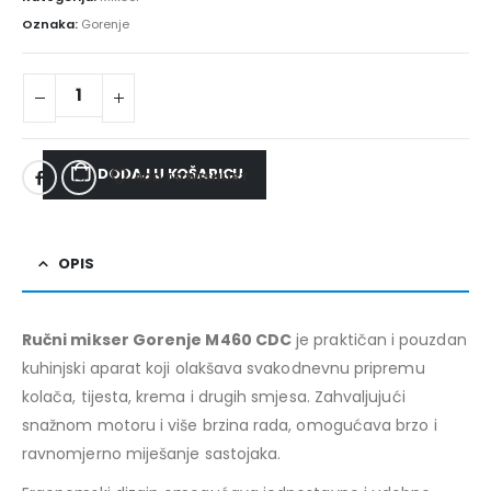
Oznaka:
Gorenje
DODAJ U KOŠARICU
ADD TO WISHLIST
OPIS
Ručni mikser Gorenje M460 CDC
je praktičan i pouzdan
kuhinjski aparat koji olakšava svakodnevnu pripremu
kolača, tijesta, krema i drugih smjesa. Zahvaljujući
snažnom motoru i više brzina rada, omogućava brzo i
ravnomjerno miješanje sastojaka.