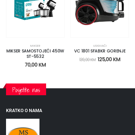
MIKSER
USISIVAČI
MIKSER SAMOSTOJEĆI 450W
VC 1801 SFABKR GORENJE
ST-5532
125,00
KM
139,00
KM
70,00
KM
Posjetite nas
KRATKO O NAMA