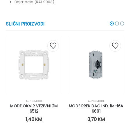
Boja: bela (RAL 9003)
SLIČNI PROIZVODI
ALING MODE
ALING MODE
MODE OKVIR VEZIVNI 2M
MODE PREKIDAČ IND. 1M-16A
6512
6691
1,40
KM
3,70
KM