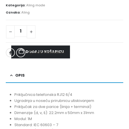
Kategorija:
Aling mode
Oznaka:
Aling
DODAJ U KOŠARICU
ADD TO WISHLIST
OPIS
Priključnica telefonska RJ12 6/4
Ugradnja u noseću prirubnicu utiskivanjem
Priključak za dve parice (linija + terminal)
Dimenzije (d, v, š): 22.2mm x 50mm x 31mm
Modul: 1M
Standard: IEC 60603 – 7