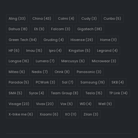
Aling
(33)
China
(43)
Colmi
(4)
Cudy
(3)
Curibo
(5)
Dahua
(18)
Eti
(9)
Falcom
(3)
Gigatech
(38)
Green Tech
(94)
Gruding
(4)
Hisense
(29)
Home
(11)
HP
(6)
Imou
(15)
Ipro
(4)
Kingston
(5)
Legrand
(4)
Longse
(16)
Lumera
(7)
Mercusys
(6)
Microwear
(3)
Mitea
(6)
Nedis
(7)
Orink
(8)
Panasonic
(3)
Paradox
(5)
PCWork
(3)
Sal
(7)
Samsung
(19)
SKB
(4)
SMA
(5)
Syrox
(4)
Team Group
(8)
Tesla
(15)
TP Link
(14)
Visage
(23)
Vivax
(20)
Vox
(6)
WD
(4)
Well
(9)
X-trike me
(6)
Xiaomi
(6)
XO
(11)
Zilan
(3)