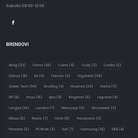
Subota 08:00-12:00
BRENDOVI
Aling
(33)
China
(43)
Colmi
(4)
Cudy
(3)
Curibo
(5)
Dahua
(18)
Eti
(9)
Falcom
(3)
Gigatech
(38)
Green Tech
(94)
Gruding
(4)
Hisense
(29)
Home
(11)
HP
(6)
Imou
(15)
Ipro
(4)
Kingston
(5)
Legrand
(4)
Longse
(16)
Lumera
(7)
Mercusys
(6)
Microwear
(3)
Mitea
(6)
Nedis
(7)
Orink
(8)
Panasonic
(3)
Paradox
(5)
PCWork
(3)
Sal
(7)
Samsung
(19)
SKB
(4)