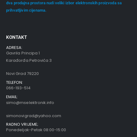
dva prodajna prostora nudi veliki izbor elektronskih proizvoda sa
prihvatljivim cijenama.
KONTAKT
ADRESA:
Gavrila Principa 1
Karađorđa Petrovića 3
Novi Grad 79220
TELEFON:
066-193-514
EMAIL:
simo@mselektronik.info
simonovigrad@yahoo.com
RADNO VRIJEME;
Ponedeljak-Petak 08:00-15:00