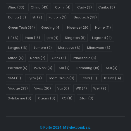
Aling
(33)
China
(43)
Colmi
(4)
Cudy
(3)
Curibo
(5)
Dahua
(18)
Eti
(9)
Falcom
(3)
Gigatech
(38)
Green Tech
(94)
Gruding
(4)
Hisense
(29)
Home
(11)
HP
(6)
Imou
(15)
Ipro
(4)
Kingston
(5)
Legrand
(4)
Longse
(16)
Lumera
(7)
Mercusys
(6)
Microwear
(3)
Mitea
(6)
Nedis
(7)
Orink
(8)
Panasonic
(3)
Paradox
(5)
PCWork
(3)
Sal
(7)
Samsung
(19)
SKB
(4)
SMA
(5)
Syrox
(4)
Team Group
(8)
Tesla
(15)
TP Link
(14)
Visage
(23)
Vivax
(20)
Vox
(6)
WD
(4)
Well
(9)
X-trike me
(6)
Xiaomi
(6)
XO
(11)
Zilan
(3)
© Porto 2024. MS elektronik s.p.