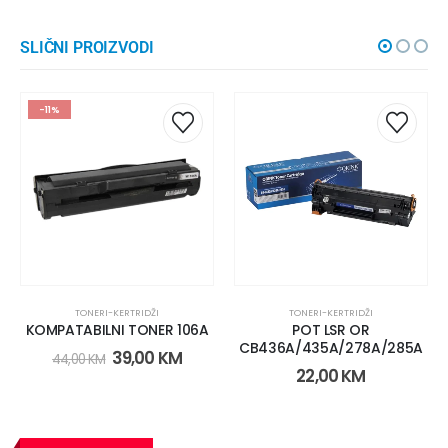
SLIČNI PROIZVODI
-11%
TONERI-KERTRIDŽI
TONERI-KERTRIDŽI
KOMPATABILNI TONER 106A
POT LSR OR
CB436A/435A/278A/285A
39,00
KM
44,00
KM
22,00
KM