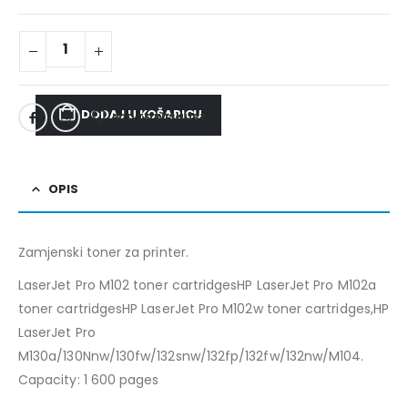
DODAJ U KOŠARICU
ADD TO WISHLIST
OPIS
Zamjenski toner za printer.
LaserJet Pro M102 toner cartridgesHP LaserJet Pro M102a
toner cartridgesHP LaserJet Pro M102w toner cartridges,HP
LaserJet Pro
M130a/130Nnw/130fw/132snw/132fp/132fw/132nw/M104.
Capacity: 1 600 pages