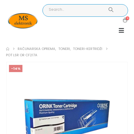
0
RAČUNARSKA OPREMA
,
TONERI
,
TONERI-KERTRIDŽI
POT LSR OR CF217A
-14%