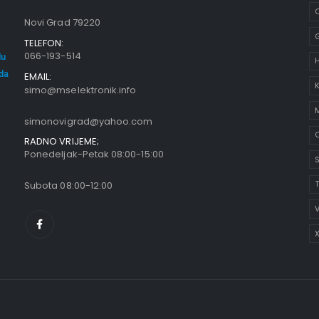
C
Novi Grad 79220
TELEFON:
066-193-514
du
oda
EMAIL:
K
simo@mselektronik.info
simonovigrad@yahoo.com
O
RADNO VRIJEME;
Ponedeljak-Petak 08:00-15:00
S
Subota 08:00-12:00
V