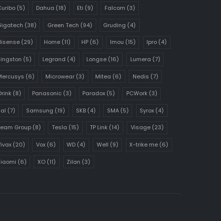
uribo
(5)
Dahua
(18)
Eti
(9)
Falcom
(3)
Gigatech
(38)
Green Tech
(94)
Gruding
(4)
Hisense
(29)
Home
(11)
HP
(6)
Imou
(15)
Ipro
(4)
ingston
(5)
Legrand
(4)
Longse
(16)
Lumera
(7)
Mercusys
(6)
Microwear
(3)
Mitea
(6)
Nedis
(7)
rink
(8)
Panasonic
(3)
Paradox
(5)
PCWork
(3)
al
(7)
Samsung
(19)
SKB
(4)
SMA
(5)
Syrox
(4)
Team Group
(8)
Tesla
(15)
TP Link
(14)
Visage
(23)
ivax
(20)
Vox
(6)
WD
(4)
Well
(9)
X-trike me
(6)
Xiaomi
(6)
XO
(11)
Zilan
(3)