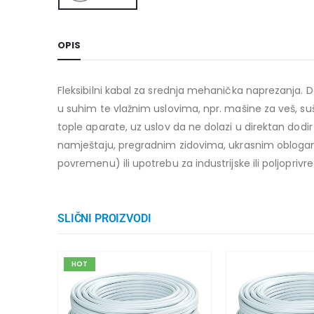
OPIS
Fleksibilni kabal za srednja mehanička naprezanja.
u suhim te vlažnim uslovima, npr. mašine za veš, suši
tople aparate, uz uslov da ne dolazi u direktan dodir
namještaju, pregradnim zidovima, ukrasnim oblogam
povremenu) ili upotrebu za industrijske ili poljoprivr
SLIČNI PROIZVODI
HOT