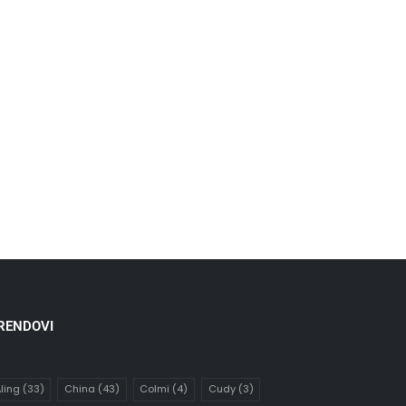
RENDOVI
ling
(33)
China
(43)
Colmi
(4)
Cudy
(3)