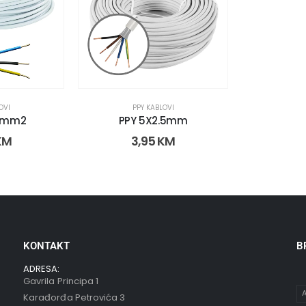
OVI
PPY KABLOVI
.5mm2
PPY 5X2.5mm
KM
3,95
KM
KONTAKT
B
ADRESA:
Gavrila Principa 1
A
Karađorđa Petrovića 3