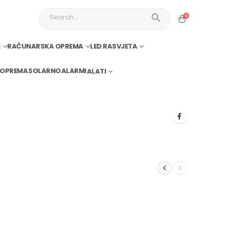
0
I
RAČUNARSKA OPREMA
LED RASVJETA
 OPREMA
SOLARNO
ALARMI
ALATI