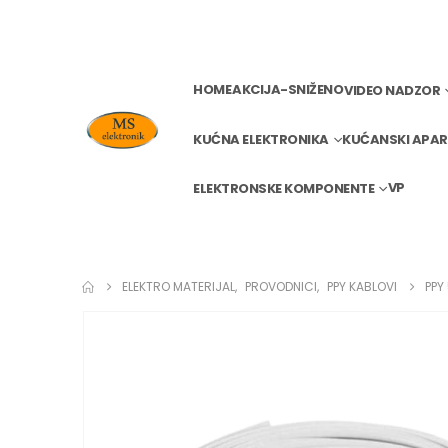
HOME
AKCIJA-SNIŽENO
VIDEO NADZOR
KUĆNA ELEKTRONIKA
KUĆANSKI APAR
VP
ELEKTRONSKE KOMPONENTE
ELEKTRO MATERIJAL
,
PROVODNICI
,
PPY KABLOVI
PPY