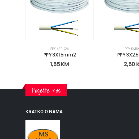
PPY KABLOVI
PPY KABL
PPY 3X1.5mm2
PPY 3X2
1,55
KM
2,50
Posjetite nas
KRATKO O NAMA