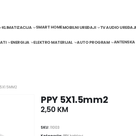
SMART HOME
KLIMATIZACIJA
MOBILNI UREĐAJI
TV AUDIO UREĐAJ
ANTENSKA
ATI
ENERGIJA
ELEKTRO MATERIJAL
AUTO PROGRAM
 5X1.5MM2
PPY 5X1.5mm2
2,50
KM
SKU:
11003
Kategorija:
PPY kablovi