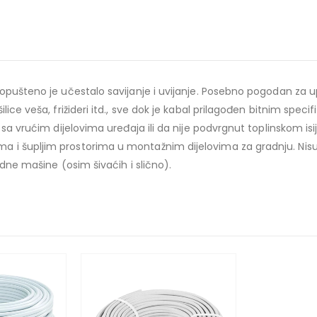
 Dopušteno je učestalo savijanje i uvijanje. Posebno pogodan za
lice veša, frižideri itd., sve dok je kabal prilagođen bitnim spe
 sa vrućim dijelovima uređaja ili da nije podvrgnut toplinskom isi
a i šupljim prostorima u montažnim dijelovima za gradnju. Nis
edne mašine (osim šivaćih i slično).