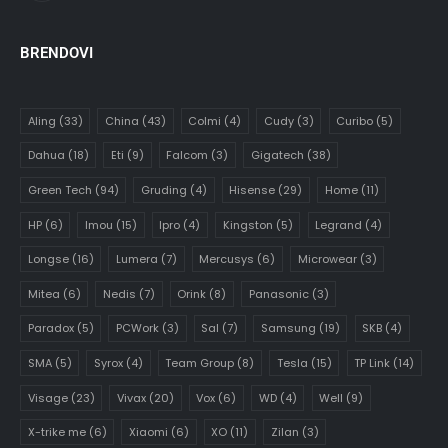
BRENDOVI
Aling
(33)
China
(43)
Colmi
(4)
Cudy
(3)
Curibo
(5)
Dahua
(18)
Eti
(9)
Falcom
(3)
Gigatech
(38)
Green Tech
(94)
Gruding
(4)
Hisense
(29)
Home
(11)
HP
(6)
Imou
(15)
Ipro
(4)
Kingston
(5)
Legrand
(4)
Longse
(16)
Lumera
(7)
Mercusys
(6)
Microwear
(3)
Mitea
(6)
Nedis
(7)
Orink
(8)
Panasonic
(3)
Paradox
(5)
PCWork
(3)
Sal
(7)
Samsung
(19)
SKB
(4)
SMA
(5)
Syrox
(4)
Team Group
(8)
Tesla
(15)
TP Link
(14)
Visage
(23)
Vivax
(20)
Vox
(6)
WD
(4)
Well
(9)
X-trike me
(6)
Xiaomi
(6)
XO
(11)
Zilan
(3)