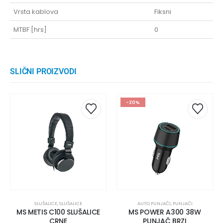
Vrsta kablova
Fiksni
MTBF [hrs]
0
SLIČNI PROIZVODI
-20%
SLUŠALICE
,
SLUŠALICE
AUTO PUNJAČI
,
PUNJAČI
MS METIS C100 SLUŠALICE
MS POWER A300 38W
CRNE
PUNJAČ BRZI