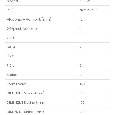
Snaga
500 W
PFC
aktivni PFC
Hlađenje – Vel. vent. [mm]
12
24-pinski konektor
1
CPU
1
SATA
2
FDD
1
PCIe
0
Molex
2
Form Factor
ATX
DIMENZIJE Visina (mm)
100
DIMENZIJE Duljina (mm)
170
DIMENZIJE Širina (mm)
200