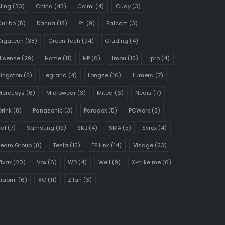
ling
(33)
China
(43)
Colmi
(4)
Cudy
(3)
uribo
(5)
Dahua
(18)
Eti
(9)
Falcom
(3)
Gigatech
(38)
Green Tech
(94)
Gruding
(4)
Hisense
(29)
Home
(11)
HP
(6)
Imou
(15)
Ipro
(4)
ingston
(5)
Legrand
(4)
Longse
(16)
Lumera
(7)
Mercusys
(6)
Microwear
(3)
Mitea
(6)
Nedis
(7)
rink
(8)
Panasonic
(3)
Paradox
(5)
PCWork
(3)
al
(7)
Samsung
(19)
SKB
(4)
SMA
(5)
Syrox
(4)
Team Group
(8)
Tesla
(15)
TP Link
(14)
Visage
(23)
ivax
(20)
Vox
(6)
WD
(4)
Well
(9)
X-trike me
(6)
Xiaomi
(6)
XO
(11)
Zilan
(3)