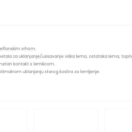
teflonskim vrhom.
tala za uklanjanje/usisavanje viška lema, ostataka lema, topite
metan kontakt s lemilicom.
optimalnom uklanjanju starog kositra za lemljenje.