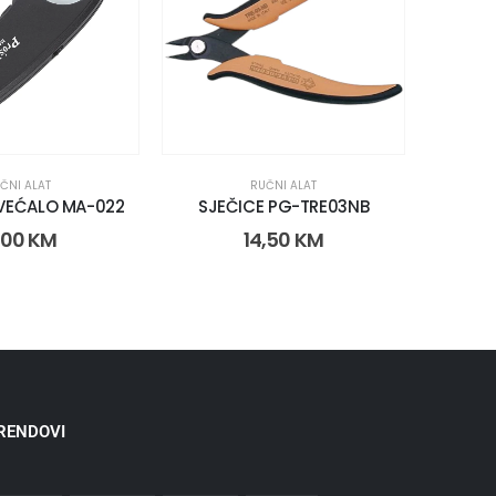
ČNI ALAT
RUČNI ALAT
VEĆALO MA-022
SJEČICE PG-TRE03NB
SL-3
,00
KM
14,50
KM
RENDOVI