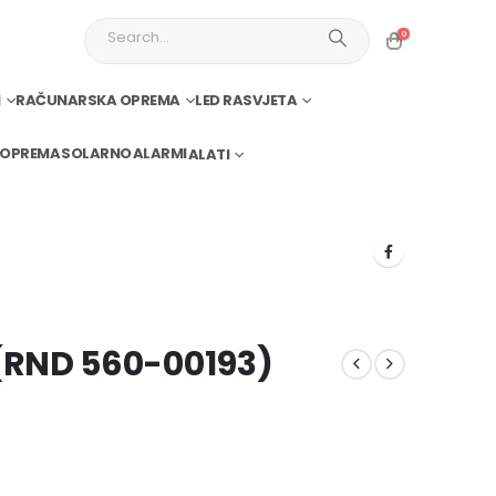
0
I
RAČUNARSKA OPREMA
LED RASVJETA
 OPREMA
SOLARNO
ALARMI
ALATI
(RND 560-00193)