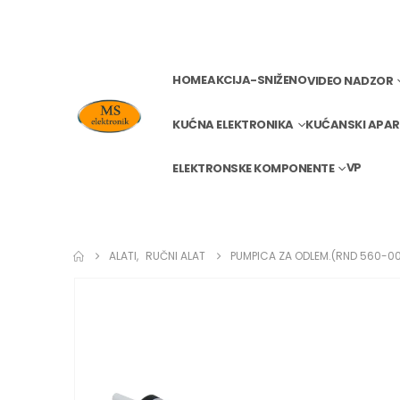
HOME
AKCIJA-SNIŽENO
VIDEO NADZOR
KUĆNA ELEKTRONIKA
KUĆANSKI APAR
VP
ELEKTRONSKE KOMPONENTE
ALATI
,
RUČNI ALAT
PUMPICA ZA ODLEM.(RND 560-00