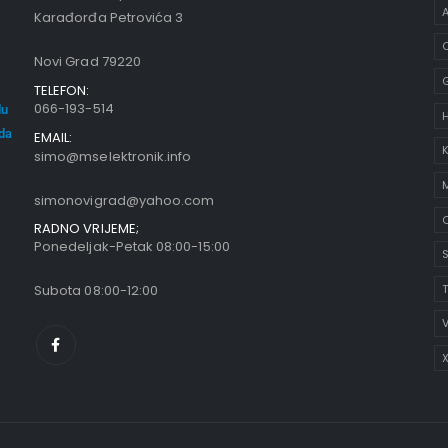
A
Karađorđa Petrovića 3
C
Novi Grad 79220
TELEFON:
066-193-514
du
oda
EMAIL:
K
simo@mselektronik.info
simonovigrad@yahoo.com
O
RADNO VRIJEME;
Ponedeljak-Petak 08:00-15:00
S
Subota 08:00-12:00
V