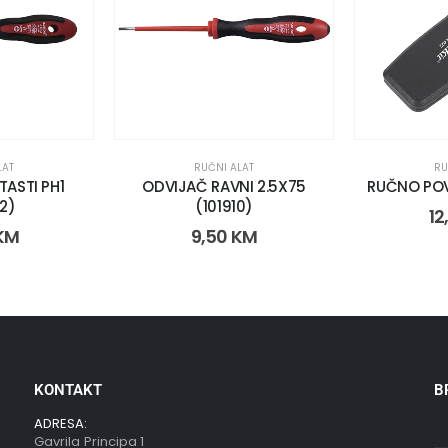
LAT
RUČNI ALAT
RU
TASTI PH1
ODVIJAČ RAVNI 2.5X75
RUČNO PO
2)
(101910)
12
KM
9,50
KM
KONTAKT
B
ADRESA:
Gavrila Principa 1