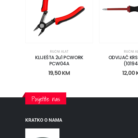
RUČNI ALAT
RUČNI A
KLIJEŠTA 2u1 PCWORK
ODVIJAČ KRS
PCW04A
(10194
19,50
KM
12,00
Posjetite nas
KRATKO O NAMA