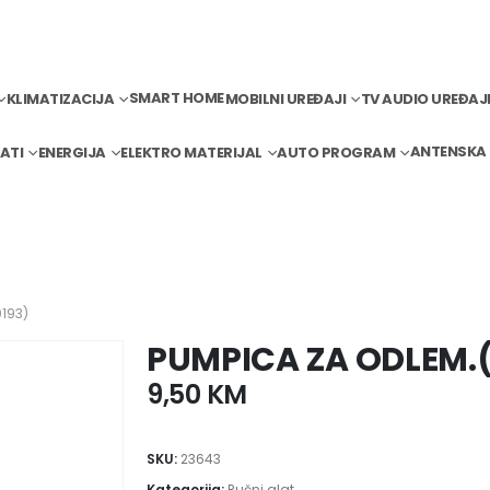
SMART HOME
KLIMATIZACIJA
MOBILNI UREĐAJI
TV AUDIO UREĐAJ
ANTENSKA
ATI
ENERGIJA
ELEKTRO MATERIJAL
AUTO PROGRAM
193)
PUMPICA ZA ODLEM.
9,50
KM
SKU:
23643
Kategorija:
Ručni alat