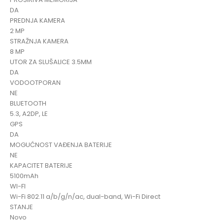
DA
PREDNJA KAMERA
2 MP
STRAŽNJA KAMERA
8 MP
UTOR ZA SLUŠALICE 3.5MM
DA
VODOOTPORAN
NE
BLUETOOTH
5.3, A2DP, LE
GPS
DA
MOGUĆNOST VAĐENJA BATERIJE
NE
KAPACITET BATERIJE
5100mAh
WI-FI
Wi-Fi 802.11 a/b/g/n/ac, dual-band, Wi-Fi Direct
STANJE
Novo