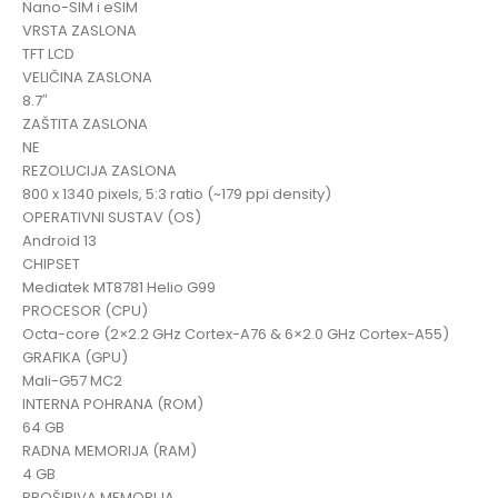
Nano-SIM i eSIM
VRSTA ZASLONA
TFT LCD
VELIČINA ZASLONA
8.7″
ZAŠTITA ZASLONA
NE
REZOLUCIJA ZASLONA
800 x 1340 pixels, 5:3 ratio (~179 ppi density)
OPERATIVNI SUSTAV (OS)
Android 13
CHIPSET
Mediatek MT8781 Helio G99
PROCESOR (CPU)
Octa-core (2×2.2 GHz Cortex-A76 & 6×2.0 GHz Cortex-A55)
GRAFIKA (GPU)
Mali-G57 MC2
INTERNA POHRANA (ROM)
64 GB
RADNA MEMORIJA (RAM)
4 GB
PROŠIRIVA MEMORIJA