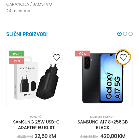
GARANCIJA / JAMSTVO
24 mjeseca
SLIČNI PROIZVODI
HOT
-10%
-25%
PUNJAČI
MOBILNI TELEFONI
SAMSUNG 25W USB-C
SAMSUNG A17 8+256GB
ADAPTER EU BLIST
BLACK
22,50
KM
420,00
KM
30,00
KM
469,00
KM