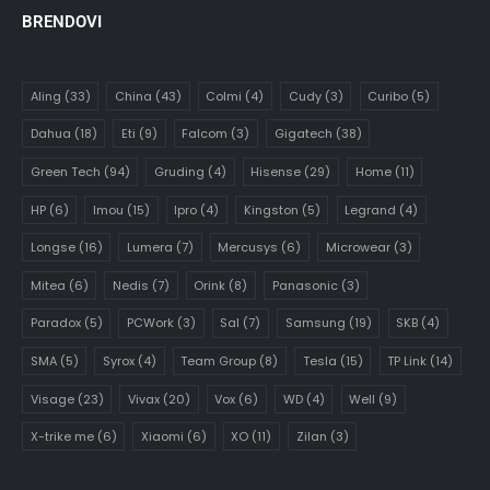
BRENDOVI
Aling
(33)
China
(43)
Colmi
(4)
Cudy
(3)
Curibo
(5)
Dahua
(18)
Eti
(9)
Falcom
(3)
Gigatech
(38)
Green Tech
(94)
Gruding
(4)
Hisense
(29)
Home
(11)
HP
(6)
Imou
(15)
Ipro
(4)
Kingston
(5)
Legrand
(4)
Longse
(16)
Lumera
(7)
Mercusys
(6)
Microwear
(3)
Mitea
(6)
Nedis
(7)
Orink
(8)
Panasonic
(3)
Paradox
(5)
PCWork
(3)
Sal
(7)
Samsung
(19)
SKB
(4)
SMA
(5)
Syrox
(4)
Team Group
(8)
Tesla
(15)
TP Link
(14)
Visage
(23)
Vivax
(20)
Vox
(6)
WD
(4)
Well
(9)
X-trike me
(6)
Xiaomi
(6)
XO
(11)
Zilan
(3)