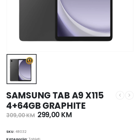
SAMSUNG TAB A9 X115
4+64GB GRAPHITE
299,00
KM
309,00
KM
SKU:
48032
Kategorija:
Tableti