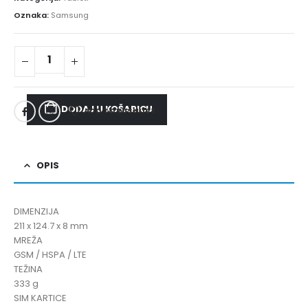
Oznaka:
Samsung
DODAJ U KOŠARICU
ADD TO WISHLIST
OPIS
DIMENZIJA
211 x 124.7 x 8 mm
MREŽA
GSM / HSPA / LTE
TEŽINA
333 g
SIM KARTICE