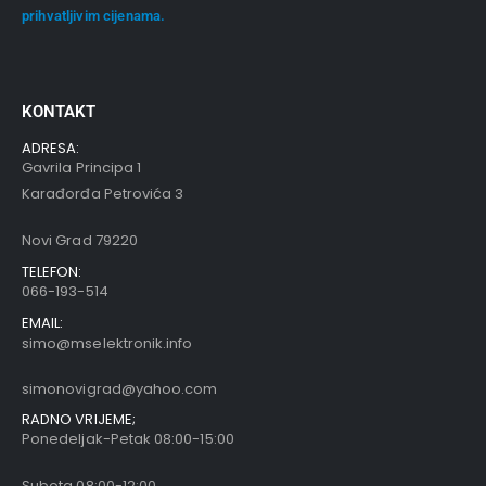
prihvatljivim cijenama.
KONTAKT
ADRESA:
Gavrila Principa 1
Karađorđa Petrovića 3
Novi Grad 79220
TELEFON:
066-193-514
EMAIL:
simo@mselektronik.info
simonovigrad@yahoo.com
RADNO VRIJEME;
Ponedeljak-Petak 08:00-15:00
Subota 08:00-12:00