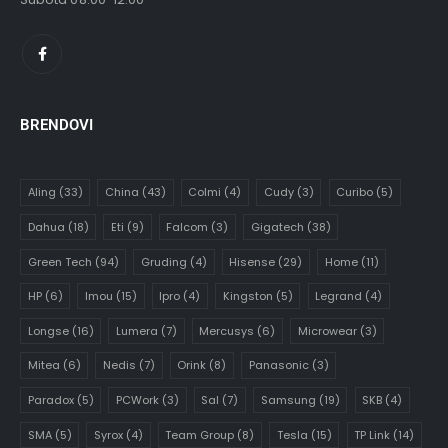
BRENDOVI
Aling
(33)
China
(43)
Colmi
(4)
Cudy
(3)
Curibo
(5)
Dahua
(18)
Eti
(9)
Falcom
(3)
Gigatech
(38)
Green Tech
(94)
Gruding
(4)
Hisense
(29)
Home
(11)
HP
(6)
Imou
(15)
Ipro
(4)
Kingston
(5)
Legrand
(4)
Longse
(16)
Lumera
(7)
Mercusys
(6)
Microwear
(3)
Mitea
(6)
Nedis
(7)
Orink
(8)
Panasonic
(3)
Paradox
(5)
PCWork
(3)
Sal
(7)
Samsung
(19)
SKB
(4)
SMA
(5)
Syrox
(4)
Team Group
(8)
Tesla
(15)
TP Link
(14)