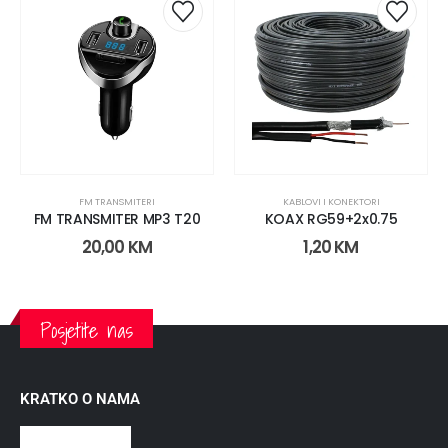
FM TRANSMITERI
KABLOVI I KONEKTORI
FM TRANSMITER MP3 T20
KOAX RG59+2x0.75
20,00
KM
1,20
KM
Posjetite nas
KRATKO O NAMA