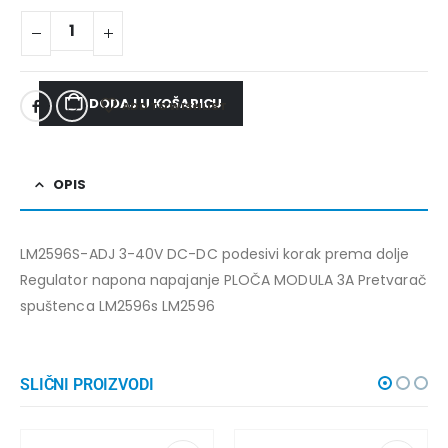
DODAJ U KOŠARICU
ADD TO WISHLIST
OPIS
LM2596S-ADJ 3-40V DC-DC podesivi korak prema dolje
Regulator napona napajanje PLOČA MODULA 3A Pretvarač
spuštenca LM2596s LM2596
SLIČNI PROIZVODI