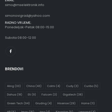
EMAIL:
simo@mselektronik.info
simonovigrad@yahoo.com
RADNO VRIJEME;
Ponedeljak-Petak 08:00-15:00
Subota 08:00-12:00
BRENDOVI
Aling
(33)
China
(43)
Colmi
(4)
Cudy
(3)
Curibo
(5)
Dahua
(18)
Eti
(9)
Falcom
(3)
Gigatech
(38)
Green Tech
(94)
Gruding
(4)
Hisense
(29)
Home
(11)
HP
(6)
Imou
(15)
Ipro
(4)
Kingston
(5)
Legrand
(4)