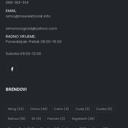
066-193-514
EMAIL:
simo@mselektronik.info
simonovigrad@yahoo.com
RADNO VRIJEME;
Ponedeljak-Petak 08:00-15:00
Subota 08:00-12:00
BRENDOVI
Aling
(33)
China
(43)
Colmi
(4)
Cudy
(3)
Curibo
(5)
Dahua
(18)
Eti
(9)
Falcom
(3)
Gigatech
(38)