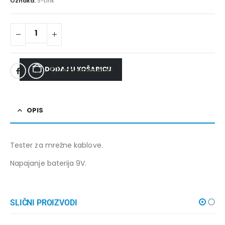
Oznaka:
S-Link
DODAJ U KOŠARICU
ADD TO WISHLIST
OPIS
Tester za mrežne kablove.
Napajanje baterija 9V.
SLIČNI PROIZVODI