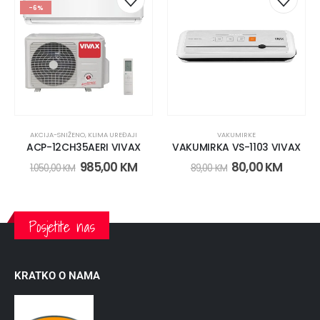
-6%
AKCIJA-SNIŽENO
,
KLIMA UREĐAJI
VAKUMIRKE
ACP-12CH35AERI VIVAX
VAKUMIRKA VS-1103 VIVAX
985,00
KM
80,00
KM
1.050,00
KM
89,00
KM
Posjetite nas
KRATKO O NAMA