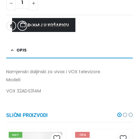
DODAJ U KOŠARICU
ADD TO WISHLIST
OPIS
Namjenski daljinski za vivax i VOX televizore.
Modeli:
VOX 32ADS314M
SLIČNI PROIZVODI
HOT
-10%