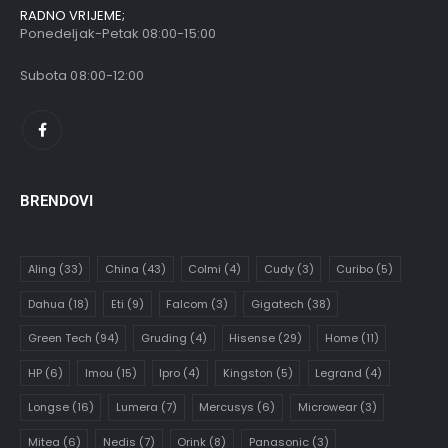
RADNO VRIJEME;
Ponedeljak-Petak 08:00-15:00
Subota 08:00-12:00
BRENDOVI
Aling
(33)
China
(43)
Colmi
(4)
Cudy
(3)
Curibo
(5)
Dahua
(18)
Eti
(9)
Falcom
(3)
Gigatech
(38)
Green Tech
(94)
Gruding
(4)
Hisense
(29)
Home
(11)
HP
(6)
Imou
(15)
Ipro
(4)
Kingston
(5)
Legrand
(4)
Longse
(16)
Lumera
(7)
Mercusys
(6)
Microwear
(3)
Mitea
(6)
Nedis
(7)
Orink
(8)
Panasonic
(3)