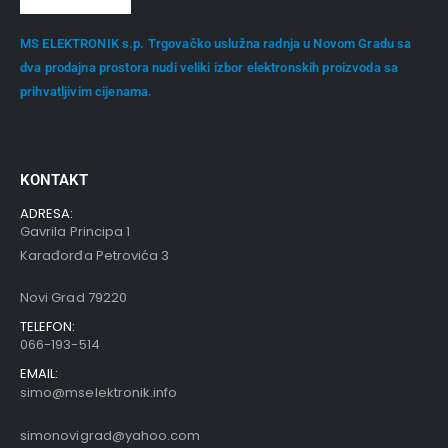
MS ELEKTRONIK s.p. Trgovačko uslužna radnja u Novom Gradu sa
dva prodajna prostora nudi veliki izbor elektronskih proizvoda sa
prihvatljivim cijenama.
KONTAKT
ADRESA:
Gavrila Principa 1
Karađorđa Petrovića 3
Novi Grad 79220
TELEFON:
066-193-514
EMAIL:
simo@mselektronik.info
simonovigrad@yahoo.com