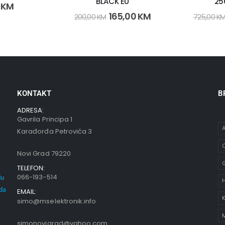
BLACK EU
25
0
KM
165,00
KM
200,00
KM
725,00
K
KONTAKT
B
ADRESA:
Gavrila Principa 1
A
Karađorđa Petrovića 3
C
Novi Grad 79220
TELEFON:
066-193-514
du
oda
EMAIL:
K
simo@mselektronik.info
simonovigrad@yahoo.com