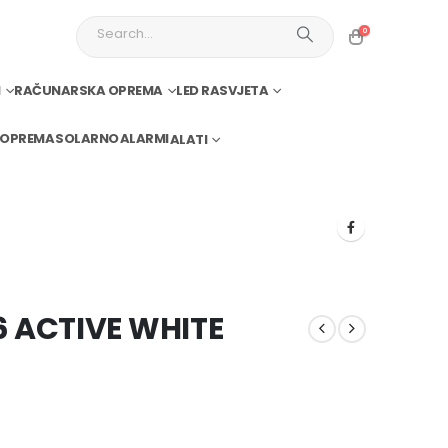
0
I
RAČUNARSKA OPREMA
LED RASVJETA
 OPREMA
SOLARNO
ALARMI
ALATI
6 ACTIVE WHITE