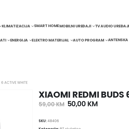
SMART HOME
KLIMATIZACIJA
MOBILNI UREĐAJI
TV AUDIO UREĐAJ
ANTENSKA
ATI
ENERGIJA
ELEKTRO MATERIJAL
AUTO PROGRAM
 6 ACTIVE WHITE
XIAOMI REDMI BUDS 
50,00
KM
59,00
KM
SKU:
48406
Kategorija:
BT slušalice