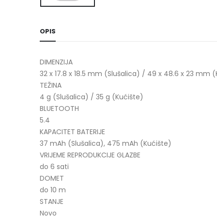
OPIS
DIMENZIJA
32 x 17.8 x 18.5 mm (Slušalica) / 49 x 48.6 x 23 mm (
TEŽINA
4 g (Slušalica) / 35 g (Kućište)
BLUETOOTH
5.4
KAPACITET BATERIJE
37 mAh (Slušalica), 475 mAh (Kućište)
VRIJEME REPRODUKCIJE GLAZBE
do 6 sati
DOMET
do 10 m
STANJE
Novo