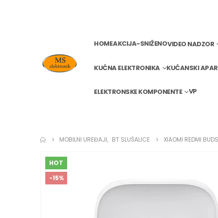
HOME
AKCIJA-SNIŽENO
VIDEO NADZOR
KUĆNA ELEKTRONIKA
KUĆANSKI APAR
VP
ELEKTRONSKE KOMPONENTE
MOBILNI UREĐAJI
,
BT SLUŠALICE
XIAOMI REDMI BUDS
HOT
-15%