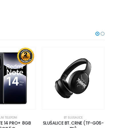
NI TELEFONI
BT SLUŠALICE
E 14 PRO+ 8GB
SLUŠALICE BT. CRNE (TF-G06-
S