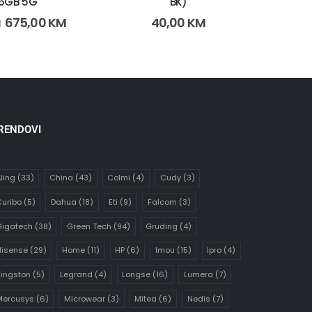
6GB 5G
BK)
675,00
KM
40,00
KM
M
RENDOVI
ling
(33)
China
(43)
Colmi
(4)
Cudy
(3)
uribo
(5)
Dahua
(18)
Eti
(9)
Falcom
(3)
Gigatech
(38)
Green Tech
(94)
Gruding
(4)
Hisense
(29)
Home
(11)
HP
(6)
Imou
(15)
Ipro
(4)
ingston
(5)
Legrand
(4)
Longse
(16)
Lumera
(7)
Mercusys
(6)
Microwear
(3)
Mitea
(6)
Nedis
(7)