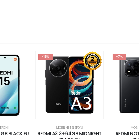
-18%
-7%
LEFONI
MOBILNI TELEFONI
MOBIL
6GB BLACK EU
REDMI A3 3+64GB MIDNIGHT
REDMI NOT