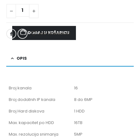
DODAJ U KOŠARICU
ADD TO WISHLIST
OPIS
Broj kanala
16
Broj dodatnih IP kanala
8 do 6MP
Broj Hard diskova
1 HDD
Max. kapacitet po HDD
16TB
Max. rezolucija snimanja
5MP