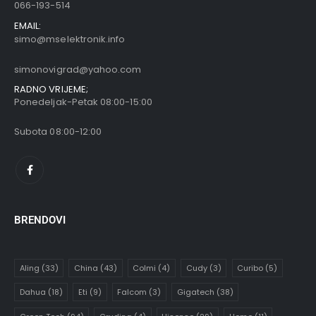
066-193-514
EMAIL:
simo@mselektronik.info
simonovigrad@yahoo.com
RADNO VRIJEME;
Ponedeljak-Petak 08:00-15:00
Subota 08:00-12:00
BRENDOVI
Aling
(33)
China
(43)
Colmi
(4)
Cudy
(3)
Curibo
(5)
Dahua
(18)
Eti
(9)
Falcom
(3)
Gigatech
(38)