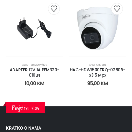
ADAPTERI 220V/12V
AHD KAMERE
ADAPTER 12V 1A PFM320-
HAC-HDW1500TRQ-0280B-
010EN
S3 5 Mpx
10,00
KM
95,00
KM
Posjetite nas
KRATKO O NAMA