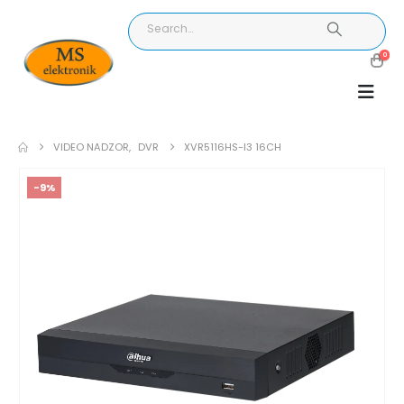
0
VIDEO NADZOR
,
DVR
XVR5116HS-I3 16CH
-9%