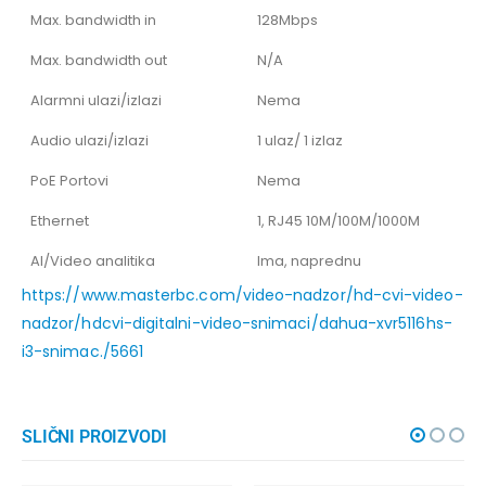
Max. bandwidth in
128Mbps
Max. bandwidth out
N/A
Alarmni ulazi/izlazi
Nema
Audio ulazi/izlazi
1 ulaz/ 1 izlaz
PoE Portovi
Nema
Ethernet
1, RJ45 10M/100M/1000M
AI/Video analitika
Ima, naprednu
https://www.masterbc.com/video-nadzor/hd-cvi-video-
nadzor/hdcvi-digitalni-video-snimaci/dahua-xvr5116hs-
i3-snimac./5661
SLIČNI PROIZVODI