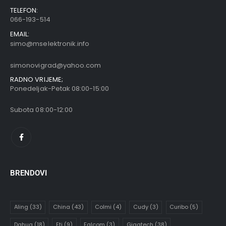
TELEFON:
066-193-514
EMAIL:
simo@mselektronik.info
simonovigrad@yahoo.com
RADNO VRIJEME;
Ponedeljak-Petak 08:00-15:00
Subota 08:00-12:00
BRENDOVI
Aling
(33)
China
(43)
Colmi
(4)
Cudy
(3)
Curibo
(5)
Dahua
(18)
Eti
(9)
Falcom
(3)
Gigatech
(38)