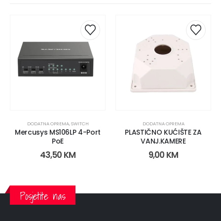
DODATNA OPREMA
,
SWITCH
DODATNA OPREMA
Mercusys MS106LP 4-Port
PLASTIČNO KUĆIŠTE ZA
PoE
VANJ.KAMERE
43,50
KM
9,00
KM
Posjetite nas