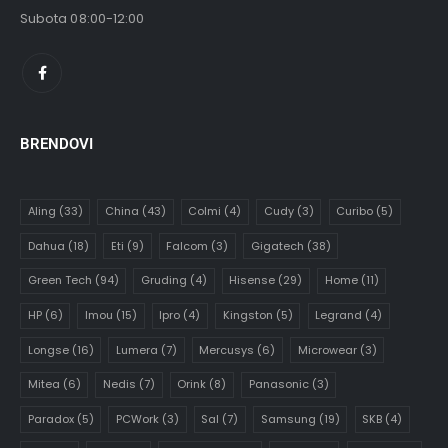
Subota 08:00-12:00
BRENDOVI
Aling
(33)
China
(43)
Colmi
(4)
Cudy
(3)
Curibo
(5)
Dahua
(18)
Eti
(9)
Falcom
(3)
Gigatech
(38)
Green Tech
(94)
Gruding
(4)
Hisense
(29)
Home
(11)
HP
(6)
Imou
(15)
Ipro
(4)
Kingston
(5)
Legrand
(4)
Longse
(16)
Lumera
(7)
Mercusys
(6)
Microwear
(3)
Mitea
(6)
Nedis
(7)
Orink
(8)
Panasonic
(3)
Paradox
(5)
PCWork
(3)
Sal
(7)
Samsung
(19)
SKB
(4)