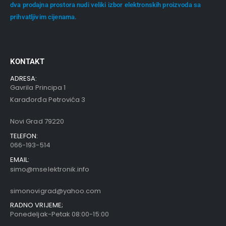
dva prodajna prostora nudi veliki izbor elektronskih proizvoda sa
prihvatljivim cijenama.
KONTAKT
ADRESA:
Gavrila Principa 1
Karađorđa Petrovića 3
Novi Grad 79220
TELEFON:
066-193-514
EMAIL:
simo@mselektronik.info
simonovigrad@yahoo.com
RADNO VRIJEME;
Ponedeljak-Petak 08:00-15:00