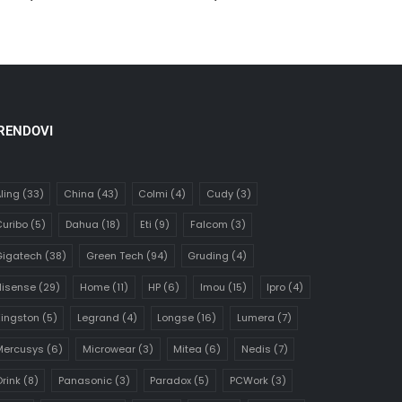
RENDOVI
ling
(33)
China
(43)
Colmi
(4)
Cudy
(3)
uribo
(5)
Dahua
(18)
Eti
(9)
Falcom
(3)
Gigatech
(38)
Green Tech
(94)
Gruding
(4)
Hisense
(29)
Home
(11)
HP
(6)
Imou
(15)
Ipro
(4)
ingston
(5)
Legrand
(4)
Longse
(16)
Lumera
(7)
Mercusys
(6)
Microwear
(3)
Mitea
(6)
Nedis
(7)
rink
(8)
Panasonic
(3)
Paradox
(5)
PCWork
(3)