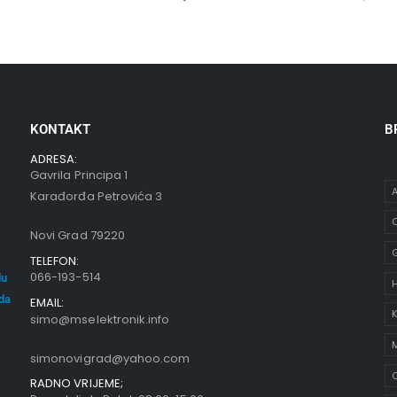
KONTAKT
B
ADRESA:
Gavrila Principa 1
A
Karađorđa Petrovića 3
C
Novi Grad 79220
TELEFON:
066-193-514
du
oda
EMAIL:
K
simo@mselektronik.info
simonovigrad@yahoo.com
O
RADNO VRIJEME;