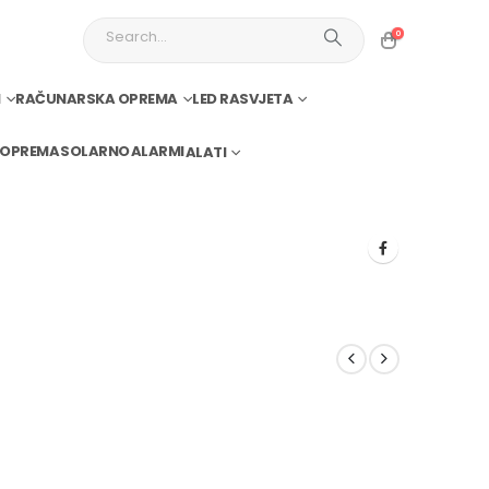
0
I
RAČUNARSKA OPREMA
LED RASVJETA
 OPREMA
SOLARNO
ALARMI
ALATI