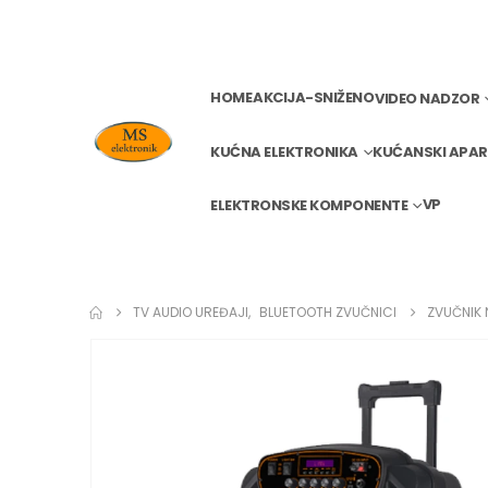
HOME
AKCIJA-SNIŽENO
VIDEO NADZOR
KUĆNA ELEKTRONIKA
KUĆANSKI APAR
VP
ELEKTRONSKE KOMPONENTE
TV AUDIO UREĐAJI
,
BLUETOOTH ZVUČNICI
ZVUČNIK 