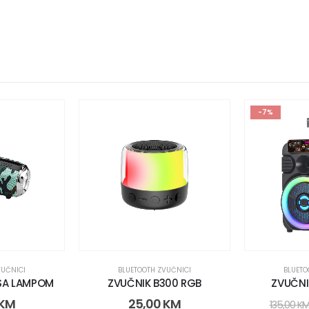
-7%
VUČNICI
BLUETOOTH ZVUČNICI
BLUETO
 SA LAMPOM
ZVUČNIK B300 RGB
ZVUČNI
KM
25,00
KM
135,00
K