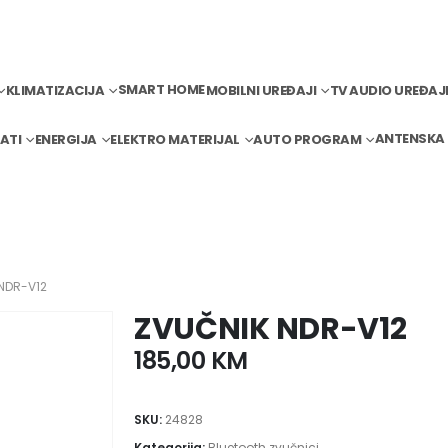
SMART HOME
KLIMATIZACIJA
MOBILNI UREĐAJI
TV AUDIO UREĐAJ
ANTENSKA
ATI
ENERGIJA
ELEKTRO MATERIJAL
AUTO PROGRAM
NDR-V12
ZVUČNIK NDR-V12
185,00
KM
SKU:
24828
Kategorija:
Bluetooth zvučnici