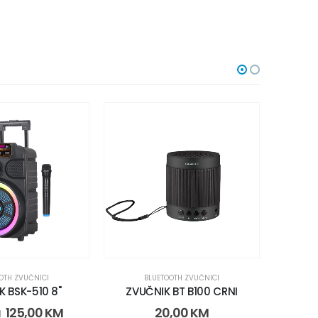
OTH ZVUČNICI
BLUETOOTH ZVUČNICI
K BSK-510 8"
ZVUČNIK BT B100 CRNI
Z
125,00
KM
20,00
KM
M