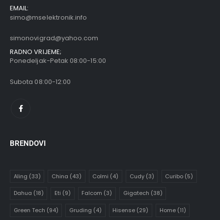
EMAIL:
simo@mselektronik.info
simonovigrad@yahoo.com
RADNO VRIJEME;
Ponedeljak-Petak 08:00-15:00
Subota 08:00-12:00
BRENDOVI
Aling
(33)
China
(43)
Colmi
(4)
Cudy
(3)
Curibo
(5)
Dahua
(18)
Eti
(9)
Falcom
(3)
Gigatech
(38)
Green Tech
(94)
Gruding
(4)
Hisense
(29)
Home
(11)