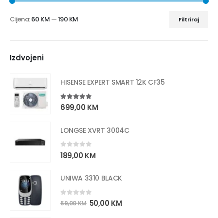
Cijena:
60 KM
—
190 KM
Filtriraj
Izdvojeni
HISENSE EXPERT SMART 12K CF35
5.00
out of 5
699,00
KM
LONGSE XVRT 3004C
0
out of 5
189,00
KM
UNIWA 3310 BLACK
0
out of 5
50,00
KM
59,00
KM