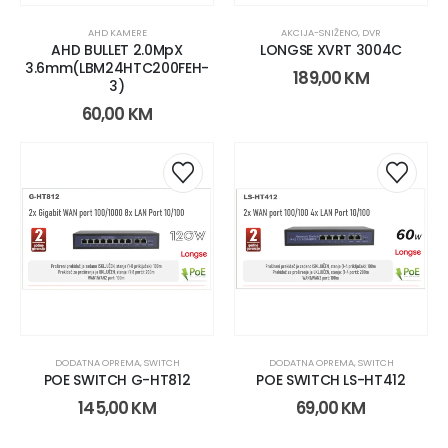
AHD KAMERE
AKCIJA-SNIŽENO
,
DVR
AHD BULLET 2.0MpX
LONGSE XVRT 3004C
3.6mm(LBM24HTC200FEH-
189,00
KM
3)
60,00
KM
DODATNA OPREMA
,
SWITCH
DODATNA OPREMA
,
SWITCH
POE SWITCH G-HT812
POE SWITCH LS-HT412
145,00
KM
69,00
KM