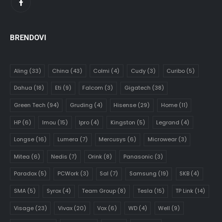
BRENDOVI
Aling
(33)
China
(43)
Colmi
(4)
Cudy
(3)
Curibo
(5)
Dahua
(18)
Eti
(9)
Falcom
(3)
Gigatech
(38)
Green Tech
(94)
Gruding
(4)
Hisense
(29)
Home
(11)
HP
(6)
Imou
(15)
Ipro
(4)
Kingston
(5)
Legrand
(4)
Longse
(16)
Lumera
(7)
Mercusys
(6)
Microwear
(3)
Mitea
(6)
Nedis
(7)
Orink
(8)
Panasonic
(3)
Paradox
(5)
PCWork
(3)
Sal
(7)
Samsung
(19)
SKB
(4)
SMA
(5)
Syrox
(4)
Team Group
(8)
Tesla
(15)
TP Link
(14)
Visage
(23)
Vivax
(20)
Vox
(6)
WD
(4)
Well
(9)