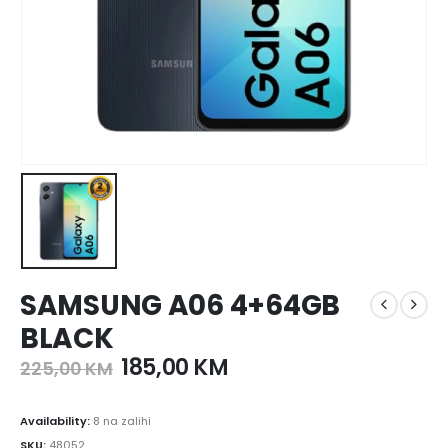
SAMSUNG A06 4+64GB
BLACK
185,00
KM
225,00
KM
Availability:
8 na zalihi
SKU:
48052