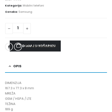
Kategorija:
Mobilni telefoni
Oznaka:
Samsung
DODAJ U KOŠARICU
ADD TO WISHLIST
OPIS
DIMENZIJA
167.3 x 77.3 x 8 mm
MREŽA
GSM / HSPA / LTE
TEŽINA
189 g