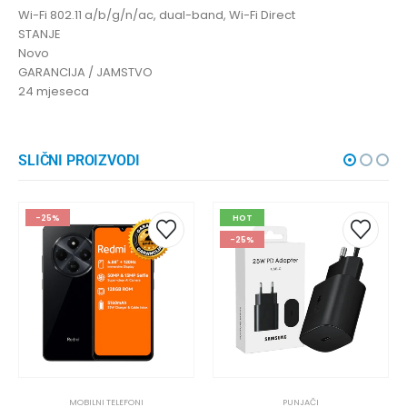
Wi-Fi 802.11 a/b/g/n/ac, dual-band, Wi-Fi Direct
STANJE
Novo
GARANCIJA / JAMSTVO
24 mjeseca
SLIČNI PROIZVODI
-25%
HOT
-25%
MOBILNI TELEFONI
PUNJAČI