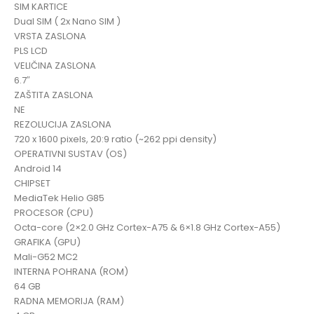
SIM KARTICE
Dual SIM ( 2x Nano SIM )
VRSTA ZASLONA
PLS LCD
VELIČINA ZASLONA
6.7″
ZAŠTITA ZASLONA
NE
REZOLUCIJA ZASLONA
720 x 1600 pixels, 20:9 ratio (~262 ppi density)
OPERATIVNI SUSTAV (OS)
Android 14
CHIPSET
MediaTek Helio G85
PROCESOR (CPU)
Octa-core (2×2.0 GHz Cortex-A75 & 6×1.8 GHz Cortex-A55)
GRAFIKA (GPU)
Mali-G52 MC2
INTERNA POHRANA (ROM)
64 GB
RADNA MEMORIJA (RAM)