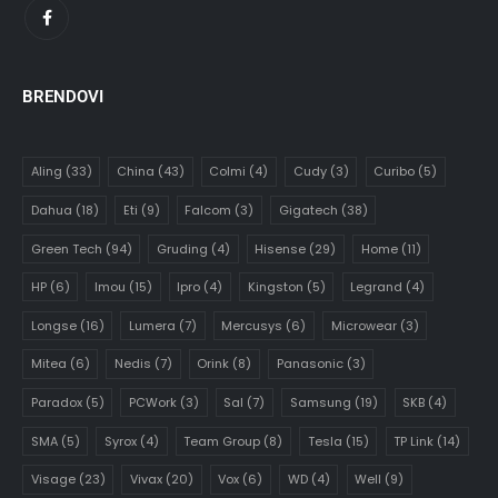
BRENDOVI
Aling
(33)
China
(43)
Colmi
(4)
Cudy
(3)
Curibo
(5)
Dahua
(18)
Eti
(9)
Falcom
(3)
Gigatech
(38)
Green Tech
(94)
Gruding
(4)
Hisense
(29)
Home
(11)
HP
(6)
Imou
(15)
Ipro
(4)
Kingston
(5)
Legrand
(4)
Longse
(16)
Lumera
(7)
Mercusys
(6)
Microwear
(3)
Mitea
(6)
Nedis
(7)
Orink
(8)
Panasonic
(3)
Paradox
(5)
PCWork
(3)
Sal
(7)
Samsung
(19)
SKB
(4)
SMA
(5)
Syrox
(4)
Team Group
(8)
Tesla
(15)
TP Link
(14)
Visage
(23)
Vivax
(20)
Vox
(6)
WD
(4)
Well
(9)