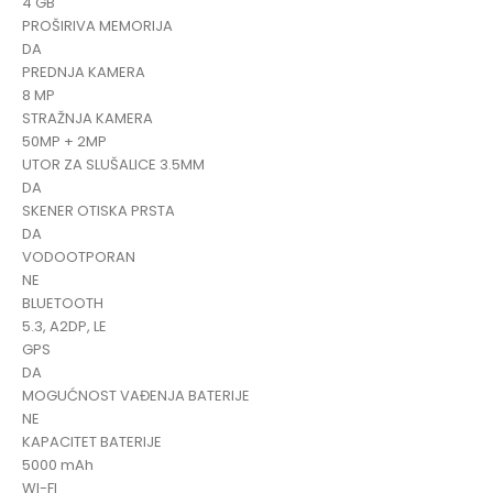
4 GB
PROŠIRIVA MEMORIJA
DA
PREDNJA KAMERA
8 MP
STRAŽNJA KAMERA
50MP + 2MP
UTOR ZA SLUŠALICE 3.5MM
DA
SKENER OTISKA PRSTA
DA
VODOOTPORAN
NE
BLUETOOTH
5.3, A2DP, LE
GPS
DA
MOGUĆNOST VAĐENJA BATERIJE
NE
KAPACITET BATERIJE
5000 mAh
WI-FI