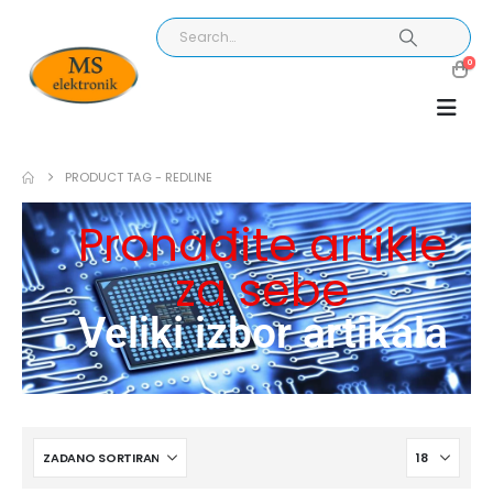
0
PRODUCT TAG -
REDLINE
Pronađite artikle
za sebe
Veliki izbor artikala