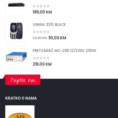
0
out of 5
189,00
KM
UNIWA 3310 BLACK
0
out of 5
50,00
KM
59,00
KM
PRETVARAČ MC-200 12/220V 200W
0
out of 5
219,00
KM
Posjetite nas
KRATKO O NAMA