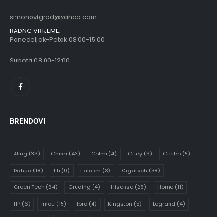
simonovigrad@yahoo.com
RADNO VRIJEME;
Ponedeljak-Petak 08:00-15:00
Subota 08:00-12:00
BRENDOVI
Aling
(33)
China
(43)
Colmi
(4)
Cudy
(3)
Curibo
(5)
Dahua
(18)
Eti
(9)
Falcom
(3)
Gigatech
(38)
Green Tech
(94)
Gruding
(4)
Hisense
(29)
Home
(11)
HP
(6)
Imou
(15)
Ipro
(4)
Kingston
(5)
Legrand
(4)