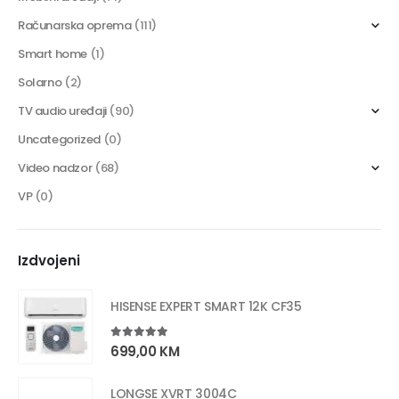
Računarska oprema
(111)
Smart home
(1)
Solarno
(2)
TV audio uređaji
(90)
Uncategorized
(0)
Video nadzor
(68)
VP
(0)
Izdvojeni
HISENSE EXPERT SMART 12K CF35
5.00
out of 5
699,00
KM
LONGSE XVRT 3004C