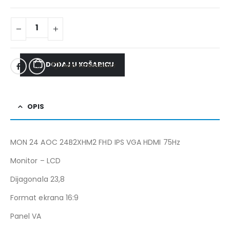
DODAJ U KOŠARICU
ADD TO WISHLIST
OPIS
MON 24 AOC 24B2XHM2 FHD IPS VGA HDMI 75Hz
Monitor – LCD
Dijagonala 23,8
Format ekrana 16:9
Panel VA