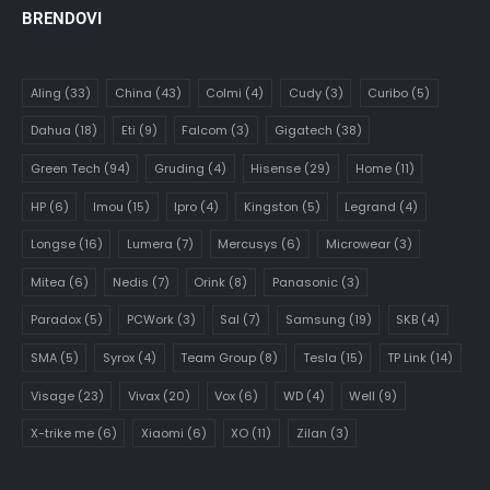
BRENDOVI
Aling
(33)
China
(43)
Colmi
(4)
Cudy
(3)
Curibo
(5)
Dahua
(18)
Eti
(9)
Falcom
(3)
Gigatech
(38)
Green Tech
(94)
Gruding
(4)
Hisense
(29)
Home
(11)
HP
(6)
Imou
(15)
Ipro
(4)
Kingston
(5)
Legrand
(4)
Longse
(16)
Lumera
(7)
Mercusys
(6)
Microwear
(3)
Mitea
(6)
Nedis
(7)
Orink
(8)
Panasonic
(3)
Paradox
(5)
PCWork
(3)
Sal
(7)
Samsung
(19)
SKB
(4)
SMA
(5)
Syrox
(4)
Team Group
(8)
Tesla
(15)
TP Link
(14)
Visage
(23)
Vivax
(20)
Vox
(6)
WD
(4)
Well
(9)
X-trike me
(6)
Xiaomi
(6)
XO
(11)
Zilan
(3)