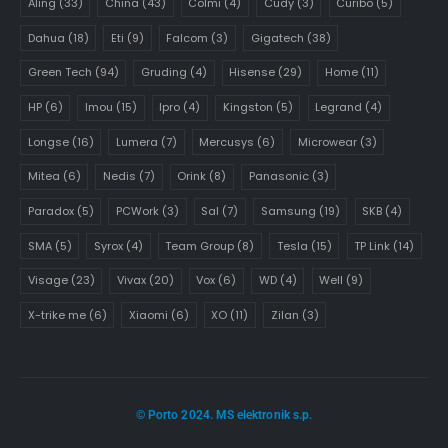
Aling
(33)
China
(43)
Colmi
(4)
Cudy
(3)
Curibo
(5)
Dahua
(18)
Eti
(9)
Falcom
(3)
Gigatech
(38)
Green Tech
(94)
Gruding
(4)
Hisense
(29)
Home
(11)
HP
(6)
Imou
(15)
Ipro
(4)
Kingston
(5)
Legrand
(4)
Longse
(16)
Lumera
(7)
Mercusys
(6)
Microwear
(3)
Mitea
(6)
Nedis
(7)
Orink
(8)
Panasonic
(3)
Paradox
(5)
PCWork
(3)
Sal
(7)
Samsung
(19)
SKB
(4)
SMA
(5)
Syrox
(4)
Team Group
(8)
Tesla
(15)
TP Link
(14)
Visage
(23)
Vivax
(20)
Vox
(6)
WD
(4)
Well
(9)
X-trike me
(6)
Xiaomi
(6)
XO
(11)
Zilan
(3)
© Porto 2024. MS elektronik s.p.