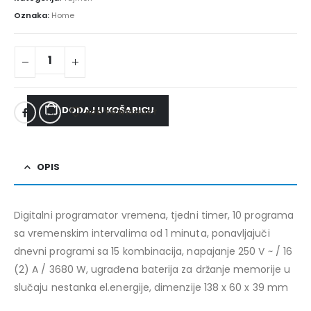
Oznaka:
Home
DODAJ U KOŠARICU
ADD TO WISHLIST
OPIS
Digitalni programator vremena, tjedni timer, 10 programa
sa vremenskim intervalima od 1 minuta, ponavljajuči
dnevni programi sa 15 kombinacija, napajanje 250 V ~ / 16
(2) A / 3680 W, ugrađena baterija za držanje memorije u
slučaju nestanka el.energije, dimenzije 138 x 60 x 39 mm