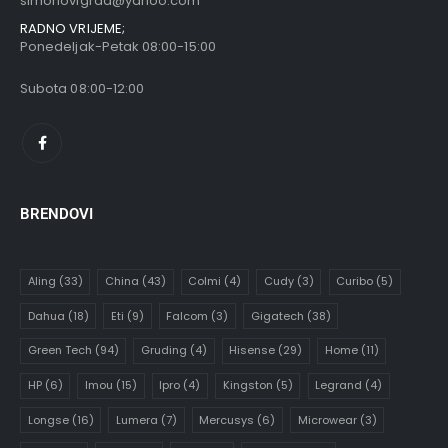
simonovigrad@yahoo.com
RADNO VRIJEME;
Ponedeljak-Petak 08:00-15:00
Subota 08:00-12:00
BRENDOVI
Aling
(33)
China
(43)
Colmi
(4)
Cudy
(3)
Curibo
(5)
Dahua
(18)
Eti
(9)
Falcom
(3)
Gigatech
(38)
Green Tech
(94)
Gruding
(4)
Hisense
(29)
Home
(11)
HP
(6)
Imou
(15)
Ipro
(4)
Kingston
(5)
Legrand
(4)
Longse
(16)
Lumera
(7)
Mercusys
(6)
Microwear
(3)