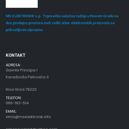
MS ELEKTRONIK s.p. Trgovačko uslužna radnja u Novom Gradu sa
dva prodajna prostora nudi veliki izbor elektronskih proizvoda sa
prihvatljivim cijenama.
KONTAKT
ADRESA:
Gavrila Principa 1
Karađorđa Petrovića 3
Novi Grad 79220
TELEFON:
066-193-514
EMAIL:
simo@mselektronik.info