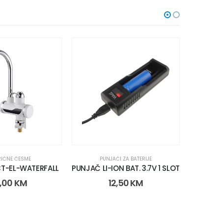
RIČNE ČESME
PUNJAČI ZA BATERIJE
CT-EL-WATERFALL
PUNJAČ LI-ION BAT. 3.7V 1 SLOT
WELL A
,00
KM
12,50
KM