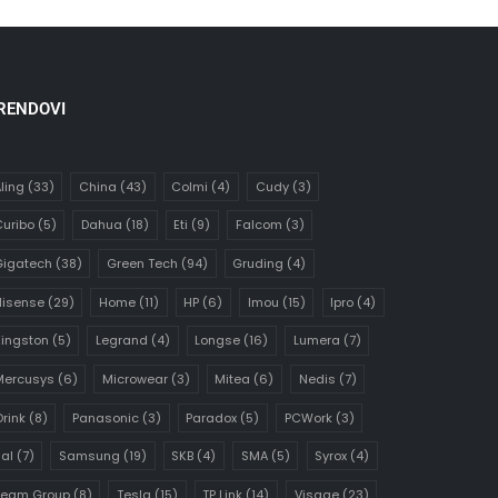
RENDOVI
ling
(33)
China
(43)
Colmi
(4)
Cudy
(3)
uribo
(5)
Dahua
(18)
Eti
(9)
Falcom
(3)
Gigatech
(38)
Green Tech
(94)
Gruding
(4)
Hisense
(29)
Home
(11)
HP
(6)
Imou
(15)
Ipro
(4)
ingston
(5)
Legrand
(4)
Longse
(16)
Lumera
(7)
Mercusys
(6)
Microwear
(3)
Mitea
(6)
Nedis
(7)
rink
(8)
Panasonic
(3)
Paradox
(5)
PCWork
(3)
al
(7)
Samsung
(19)
SKB
(4)
SMA
(5)
Syrox
(4)
Team Group
(8)
Tesla
(15)
TP Link
(14)
Visage
(23)