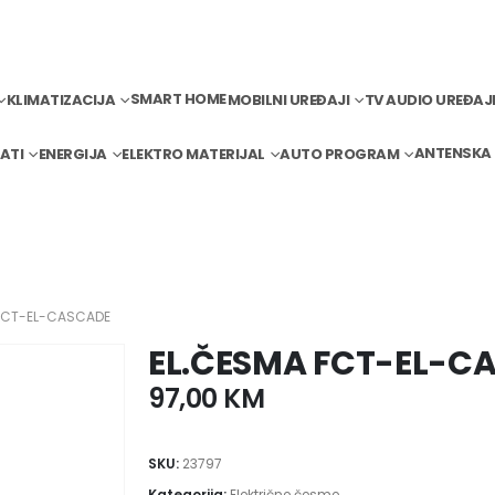
SMART HOME
KLIMATIZACIJA
MOBILNI UREĐAJI
TV AUDIO UREĐAJ
ANTENSKA
ATI
ENERGIJA
ELEKTRO MATERIJAL
AUTO PROGRAM
 FCT-EL-CASCADE
EL.ČESMA FCT-EL-C
97,00
KM
SKU:
23797
Kategorija:
Električne česme