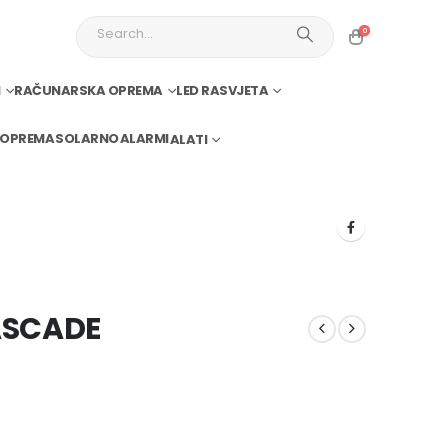
0
I
RAČUNARSKA OPREMA
LED RASVJETA
 OPREMA
SOLARNO
ALARMI
ALATI
ASCADE