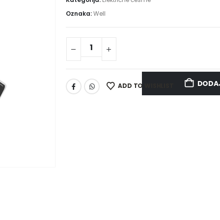
Oznaka:
Well
DODAJ
ADD TO WISHLIST