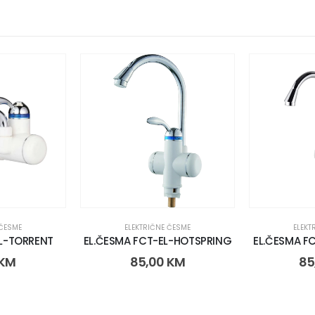
 ČESME
ELEKTRIČNE ČESME
ELEKT
EL-TORRENT
EL.ČESMA FCT-EL-HOTSPRING
EL.ČESMA F
KM
85,00
KM
85