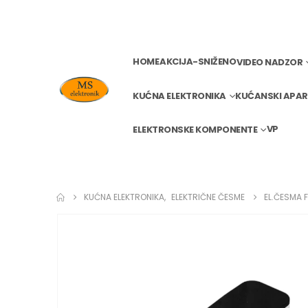
HOME
AKCIJA-SNIŽENO
VIDEO NADZOR
KUĆNA ELEKTRONIKA
KUĆANSKI APAR
VP
ELEKTRONSKE KOMPONENTE
KUĆNA ELEKTRONIKA
,
ELEKTRIČNE ČESME
EL.ČESMA