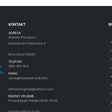
KONTAKT
B
ADRESA:
Gavrila Principa 1
A
Karađorđa Petrovića 3
C
Novi Grad 79220
TELEFON:
066-193-514
du
oda
EMAIL:
K
simo@mselektronik.info
simonovigrad@yahoo.com
O
RADNO VRIJEME;
Ponedeljak-Petak 08:00-15:00
S
Subota 08:00-12:00