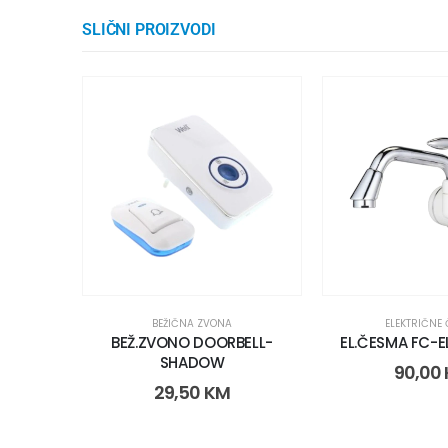
SLIČNI PROIZVODI
BEŽIČNA ZVONA
ELEKTRIČNE
BEŽ.ZVONO DOORBELL-
EL.ČESMA FC-
SHADOW
90,00
29,50
KM