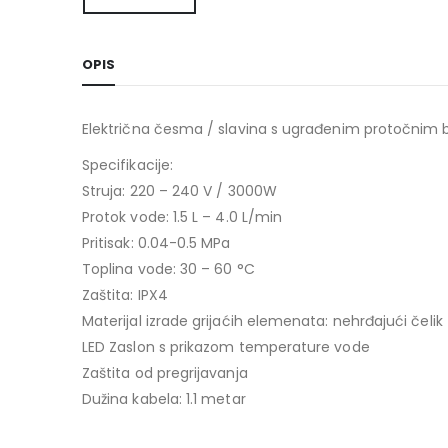
OPIS
Električna česma / slavina s ugrađenim protočnim b
Specifikacije:
Struja: 220 – 240 V / 3000W
Protok vode: 1.5 L – 4.0 L/min
Pritisak: 0.04-0.5 MPa
Toplina vode: 30 – 60 °C
Zaštita: IPX4
Materijal izrade grijaćih elemenata: nehrđajući čelik
LED Zaslon s prikazom temperature vode
Zaštita od pregrijavanja
Dužina kabela: 1.1 metar